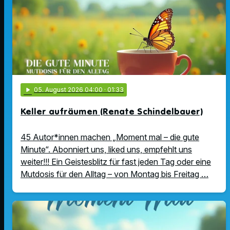
play_arrow
05
. August 2026 04:00
· 01:33
Keller aufräumen (Renate Schindelbauer)
45 Autor*innen machen „Moment mal – die gute
Minute“. Abonniert uns, liked uns, empfehlt uns
weiter!!! Ein Geistesblitz für fast jeden Tag oder eine
Mutdosis für den Alltag – von Montag bis Freitag …