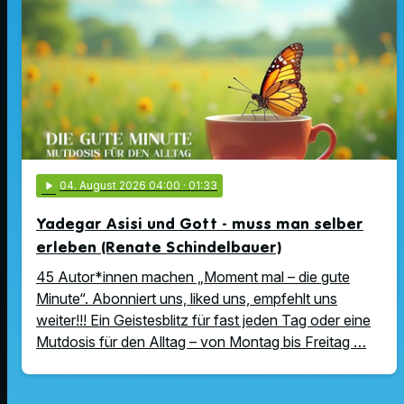
play_arrow
04
. August 2026 04:00
· 01:33
Yadegar Asisi und Gott - muss man selber
erleben (Renate Schindelbauer)
45 Autor*innen machen „Moment mal – die gute
Minute“. Abonniert uns, liked uns, empfehlt uns
weiter!!! Ein Geistesblitz für fast jeden Tag oder eine
Mutdosis für den Alltag – von Montag bis Freitag …