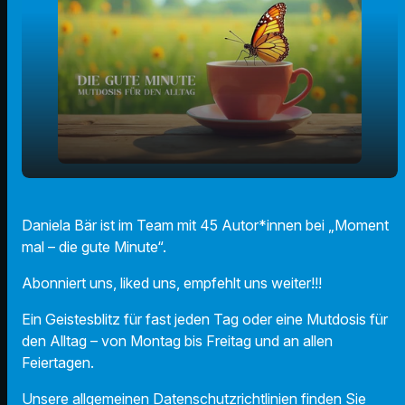
play_arrow
Jammern (Daniela Bär)
Daniela Bär ist im Team mit 45 Autor*innen bei „Moment
mal – die gute Minute“.
00:00
01:38
Abonniert uns, liked uns, empfehlt uns weiter!!!
Ein Geistesblitz für fast jeden Tag oder eine Mutdosis für
den Alltag – von Montag bis Freitag und an allen
Feiertagen.
Unsere allgemeinen Datenschutzrichtlinien finden Sie