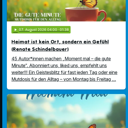
play_arrow
07
. August 2026 04:00
· 01:38
Heimat ist kein Ort, sondern ein Gefühl
(Renate Schindelbauer)
45 Autor*innen machen „Moment mal – die gute
Minute“. Abonniert uns, liked uns, empfehlt uns
weiter!!! Ein Geistesblitz für fast jeden Tag oder eine
Mutdosis für den Alltag – von Montag bis Freitag …