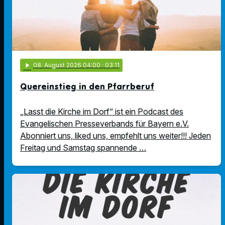
play_arrow
08
. August 2026 04:00
· 03:11
Quereinstieg in den Pfarrberuf
„Lasst die Kirche im Dorf“ ist ein Podcast des
Evangelischen Presseverbands für Bayern e.V.
Abonniert uns, liked uns, empfehlt uns weiter!!! Jeden
Freitag und Samstag spannende …