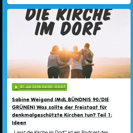
play_arrow
31
. Juli 2026 04:00
· 03:07
Sabine Weigand (MdL BÜNDNIS 90/DIE
GRÜNEN) Was sollte der Freistaat für
denkmalgeschützte Kirchen tun? Teil 1:
Ideen
„Lasst die Kirche im Dorf“ ist ein Podcast des