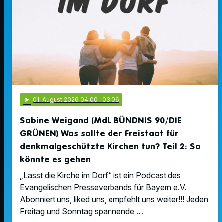
play_arrow
01
. August 2026 04:00
· 03:06
Sabine Weigand (MdL BÜNDNIS 90/DIE
GRÜNEN) Was sollte der Freistaat für
denkmalgeschützte Kirchen tun? Teil 2: So
könnte es gehen
„Lasst die Kirche im Dorf“ ist ein Podcast des
Evangelischen Presseverbands für Bayern e.V.
Abonniert uns, liked uns, empfehlt uns weiter!!! Jeden
Freitag und Sonntag spannende …