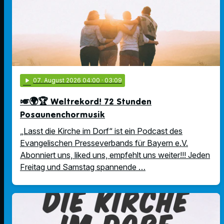
play_arrow
07
. August 2026 04:00
· 03:09
🎺🌍🏆 Weltrekord! 72 Stunden
Posaunenchormusik
„Lasst die Kirche im Dorf“ ist ein Podcast des
Evangelischen Presseverbands für Bayern e.V.
Abonniert uns, liked uns, empfehlt uns weiter!!! Jeden
Freitag und Samstag spannende …