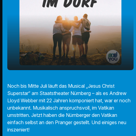
Jesus Christ Superstar am Staatstheater
play_arrow
Noch bis Mitte Juli läuft das Musical „Jesus Christ
Nürnberg
Superstar“ am Staatstheater Nürnberg – als es Andrew
00:00
03:21
Lloyd Webber mit 22 Jahren komponiert hat, war er noch
unbekannt. Musikalisch anspruchsvoll, im Vatikan
umstritten. Jetzt haben die Nürnberger den Vatikan
einfach selbst an den Pranger gestellt. Und einiges neu
inszeniert!