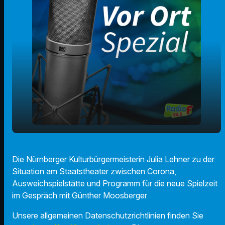
Julia Lehner Kulturbürgermeisterin Nürnberg
play_arrow
Die Nürnberger Kulturbürgermeisterin Julia Lehner zu der
- Situation am Staatstheater
Situation am Staatstheater zwischen Corona,
00:00
04:06
Ausweichspielstätte und Programm für die neue Spielzeit
im Gespräch mit Günther Moosberger
Unsere allgemeinen Datenschutzrichtlinien finden Sie