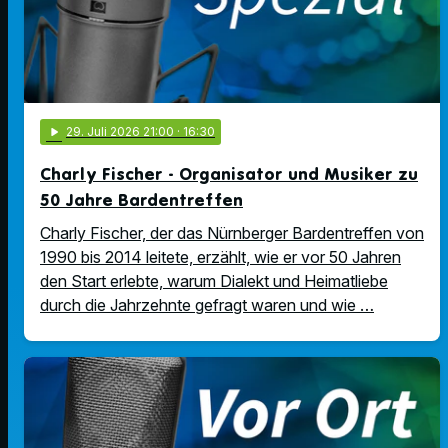
play_arrow
29
. Juli 2026 21:00
· 16:30
Charly Fischer - Organisator und Musiker zu
50 Jahre Bardentreffen
Charly Fischer, der das Nürnberger Bardentreffen von
1990 bis 2014 leitete, erzählt, wie er vor 50 Jahren
den Start erlebte, warum Dialekt und Heimatliebe
durch die Jahrzehnte gefragt waren und wie …