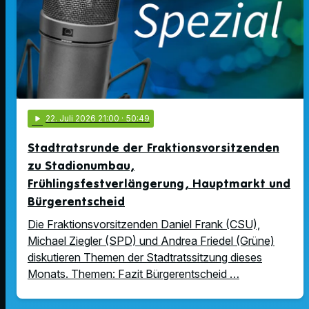
play_arrow
22
. Juli 2026 21:00
· 50:49
Stadtratsrunde der Fraktionsvorsitzenden
zu Stadionumbau,
Frühlingsfestverlängerung, Hauptmarkt und
Bürgerentscheid
Die Fraktionsvorsitzenden Daniel Frank (CSU),
Michael Ziegler (SPD) und Andrea Friedel (Grüne)
diskutieren Themen der Stadtratssitzung dieses
Monats. Themen: Fazit Bürgerentscheid …