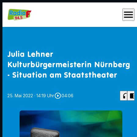
menu
Julia Lehner
Kulturbürgermeisterin Nürnberg
- Situation am Staatstheater
play_circle_outline
headphones
chrome_reader_mode
25. Mai 2022
· 14:19 Uhr
04:06