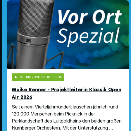
play_arrow
15
. Juli 2026 21:00
· 16:09
Maike Renner - Projektleiterin Klassik Open
Air 2026
Seit einem Vierteljahrhundert lauschen jährlich rund
120.000 Menschen beim Picknick in der
Parklandschaft des Luitpoldhains den beiden großen
Nürnberger Orchestern. Mit der Unterstützung …