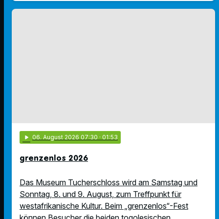
play_arrow
06
. August 2026 07:30
· 01:53
grenzenlos 2026
Das Museum Tucherschloss wird am Samstag und
Sonntag, 8. und 9. August, zum Treffpunkt für
westafrikanische Kultur. Beim „grenzenlos“-Fest
können Besucher die beiden togolesischen …