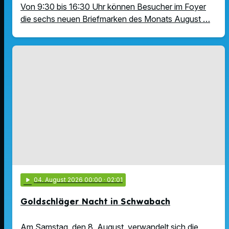
Von 9:30 bis 16:30 Uhr können Besucher im Foyer
die sechs neuen Briefmarken des Monats August …
play_arrow
04
. August 2026 00:00
· 02:01
Goldschläger Nacht in Schwabach
Am Samstag, den 8. August, verwandelt sich die