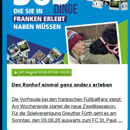
play_arrow
07
. August 2026 07:30
· 02:22
Den Ronhof einmal ganz anders erleben
Die Vorfreude bei den fränkischen Fußballfans steigt:
Am Wochenende startet die neue Zweitligasaison.
Für die Spielvereinigung Greuther Fürth geht es am
Sonntag, den 09.08.26 auswärts zum FC St. Pauli, …