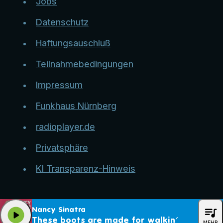
Jobs
Datenschutz
Haftungsauschluß
Teilnahmebedingungen
Impressum
Funkhaus Nürnberg
radioplayer.de
Privatsphäre
KI Transparenz-Hinweis
queue_music
Nancy Sinatra
play_arrow
These boots are made for walkin'