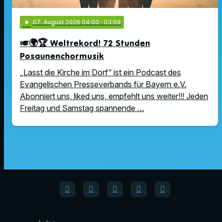
play_arrow
07
. August 2026 04:00
· 03:09
🎺🌍🏆 Weltrekord! 72 Stunden
Posaunenchormusik
„Lasst die Kirche im Dorf“ ist ein Podcast des
Evangelischen Presseverbands für Bayern e.V.
Abonniert uns, liked uns, empfehlt uns weiter!!! Jeden
Freitag und Samstag spannende …