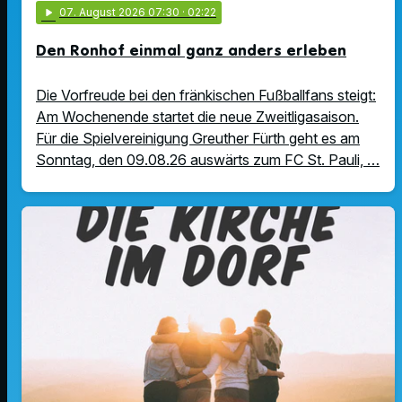
play_arrow
07
. August 2026 07:30
· 02:22
Den Ronhof einmal ganz anders erleben
Die Vorfreude bei den fränkischen Fußballfans steigt:
Am Wochenende startet die neue Zweitligasaison.
Für die Spielvereinigung Greuther Fürth geht es am
Sonntag, den 09.08.26 auswärts zum FC St. Pauli, …