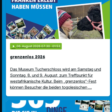
play_arrow
06
. August 2026 07:30
· 01:53
grenzenlos 2026
Das Museum Tucherschloss wird am Samstag und
Sonntag, 8. und 9. August, zum Treffpunkt für
westafrikanische Kultur. Beim „grenzenlos“-Fest
können Besucher die beiden togolesischen …