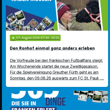
play_arrow
07
. August 2026 07:30
· 02:22
Den Ronhof einmal ganz anders erleben
Die Vorfreude bei den fränkischen Fußballfans steigt:
Am Wochenende startet die neue Zweitligasaison.
Für die Spielvereinigung Greuther Fürth geht es am
Sonntag, den 09.08.26 auswärts zum FC St. Pauli, …