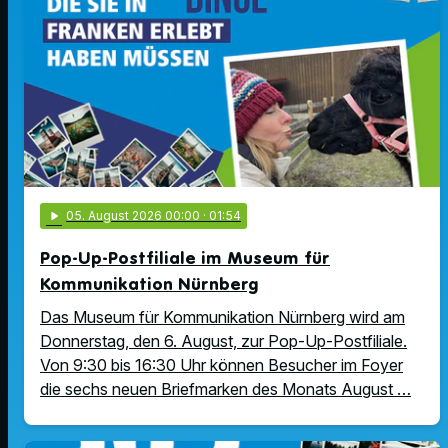
play_arrow
05
. August 2026 00:00
· 01:54
Pop-Up-Postfiliale im Museum für
Kommunikation Nürnberg
Das Museum für Kommunikation Nürnberg wird am
Donnerstag, den 6. August, zur Pop-Up-Postfiliale.
Von 9:30 bis 16:30 Uhr können Besucher im Foyer
die sechs neuen Briefmarken des Monats August …