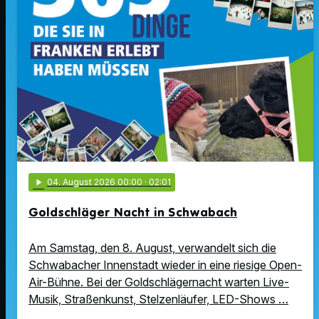
play_arrow
04
. August 2026 00:00
· 02:01
Goldschläger Nacht in Schwabach
Am Samstag, den 8. August, verwandelt sich die
Schwabacher Innenstadt wieder in eine riesige Open-
Air-Bühne. Bei der Goldschlägernacht warten Live-
Musik, Straßenkunst, Stelzenläufer, LED-Shows …