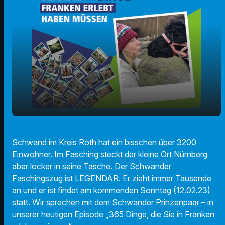
Klein aber oho - Der Schwander
play_arrow
Schwand im Kreis Roth hat ein bisschen über 3200
Faschingszug
Einwohner. Im Fasching steckt der kleine Ort Nürnberg
00:00
01:28
aber locker in seine Tasche. Der Schwander
Faschingszug ist LEGENDÄR. Er zieht immer Tausende
an und er ist findet am kommenden Sonntag (12.02.23)
statt. Wir sprechen mit dem Schwander Prinzenpaar – in
unserer heutigen Episode „365 Dinge, die Sie in Franken