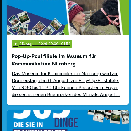
play_arrow
05
. August 2026 00:00
· 01:54
Pop-Up-Postfiliale im Museum für
Kommunikation Nürnberg
Das Museum für Kommunikation Nürnberg wird am
Donnerstag, den 6. August, zur Pop-Up-Postfiliale.
Von 9:30 bis 16:30 Uhr können Besucher im Foyer
die sechs neuen Briefmarken des Monats August …