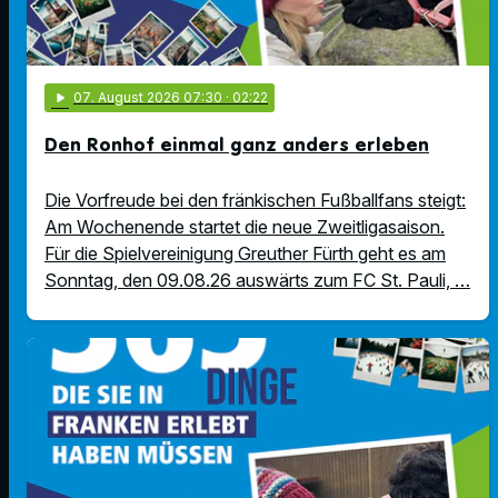
play_arrow
07
. August 2026 07:30
· 02:22
Den Ronhof einmal ganz anders erleben
Die Vorfreude bei den fränkischen Fußballfans steigt:
Am Wochenende startet die neue Zweitligasaison.
Für die Spielvereinigung Greuther Fürth geht es am
Sonntag, den 09.08.26 auswärts zum FC St. Pauli, …