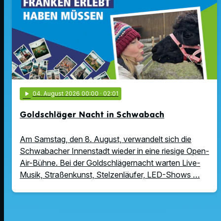
play_arrow
04
. August 2026 00:00
· 02:01
Goldschläger Nacht in Schwabach
Am Samstag, den 8. August, verwandelt sich die
Schwabacher Innenstadt wieder in eine riesige Open-
Air-Bühne. Bei der Goldschlägernacht warten Live-
Musik, Straßenkunst, Stelzenläufer, LED-Shows …