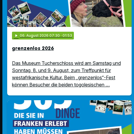
play_arrow
06
. August 2026 07:30
· 01:53
grenzenlos 2026
Das Museum Tucherschloss wird am Samstag und
Sonntag, 8. und 9. August, zum Treffpunkt für
westafrikanische Kultur. Beim „grenzenlos“-Fest
können Besucher die beiden togolesischen …