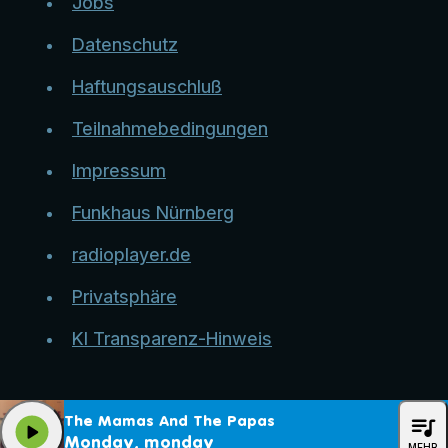
Jobs
Datenschutz
Haftungsauschluß
Teilnahmebedingungen
Impressum
Funkhaus Nürnberg
radioplayer.de
Privatsphäre
KI Transparenz-Hinweis
queue_music
The Mamas And The Papas
play_arrow
Monday, monday