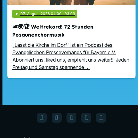
play_arrow
07
. August 2026 04:00
· 03:09
🎺🌍🏆 Weltrekord! 72 Stunden
Posaunenchormusik
„Lasst die Kirche im Dorf“ ist ein Podcast des
Evangelischen Presseverbands für Bayern e.V.
Abonniert uns, liked uns, empfehlt uns weiter!!! Jeden
Freitag und Samstag spannende …