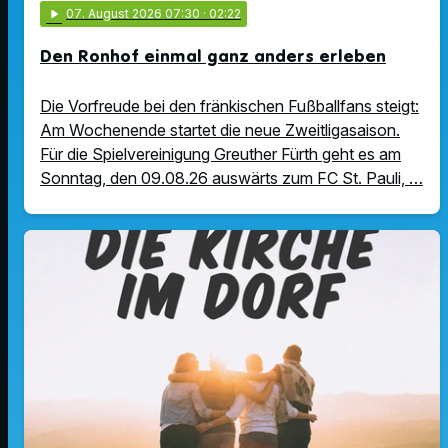
play_arrow
07
. August 2026 07:30
· 02:22
Den Ronhof einmal ganz anders erleben
Die Vorfreude bei den fränkischen Fußballfans steigt:
Am Wochenende startet die neue Zweitligasaison.
Für die Spielvereinigung Greuther Fürth geht es am
Sonntag, den 09.08.26 auswärts zum FC St. Pauli, …