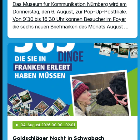
Das Museum für Kommunikation Nürnberg wird am
Donnerstag, den 6. August, zur Pop-Up-Postfiliale.
Von 9:30 bis 16:30 Uhr können Besucher im Foyer
die sechs neuen Briefmarken des Monats August …
play_arrow
04
. August 2026 00:00
· 02:01
Goldschläger Nacht in Schwabach