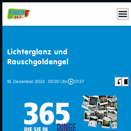
menu
Lichterglanz und
Rauschgoldengel
play_circle_outline
headphones
chrome_reader_mode
18. Dezember 2024
· 00:00 Uhr
01:37