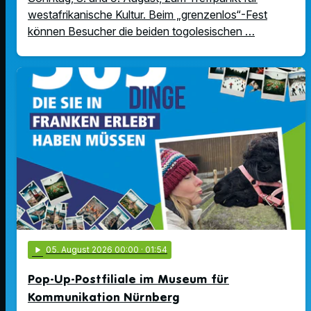
westafrikanische Kultur. Beim „grenzenlos“-Fest
können Besucher die beiden togolesischen …
play_arrow
05
. August 2026 00:00
· 01:54
Pop-Up-Postfiliale im Museum für
Kommunikation Nürnberg