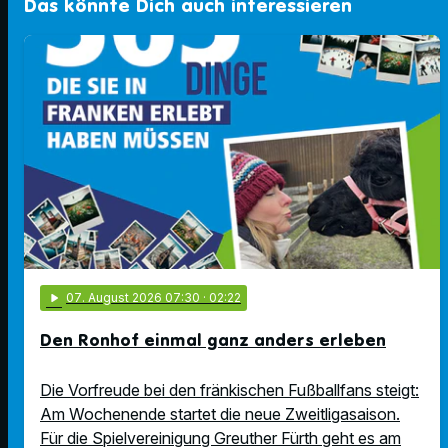
Das könnte Dich auch interessieren
play_arrow
07
. August 2026 07:30
· 02:22
Den Ronhof einmal ganz anders erleben
Die Vorfreude bei den fränkischen Fußballfans steigt:
Am Wochenende startet die neue Zweitligasaison.
Für die Spielvereinigung Greuther Fürth geht es am