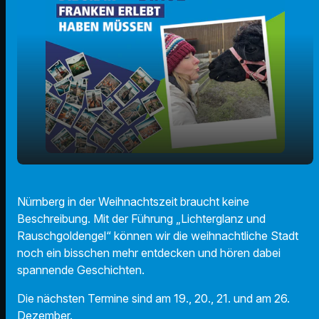
play_arrow
Lichterglanz und Rauschgoldengel
Nürnberg in der Weihnachtszeit braucht keine
Beschreibung. Mit der Führung „Lichterglanz und
00:00
01:37
Rauschgoldengel“ können wir die weihnachtliche Stadt
noch ein bisschen mehr entdecken und hören dabei
spannende Geschichten.
Die nächsten Termine sind am 19., 20., 21. und am 26.
Dezember.