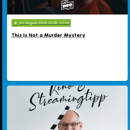
play_arrow
05
. August 2026 13:30
· 01:54
This Is Not a Murder Mystery