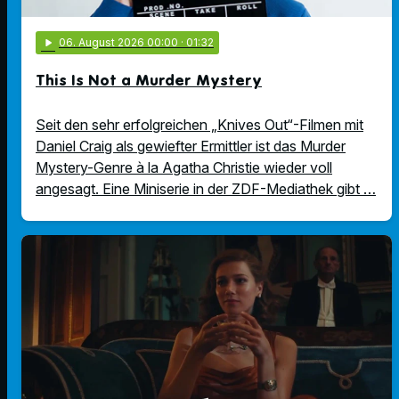
play_arrow
06
. August 2026 00:00
· 01:32
This Is Not a Murder Mystery
Seit den sehr erfolgreichen „Knives Out“-Filmen mit
Daniel Craig als gewiefter Ermittler ist das Murder
Mystery-Genre à la Agatha Christie wieder voll
angesagt. Eine Miniserie in der ZDF-Mediathek gibt …