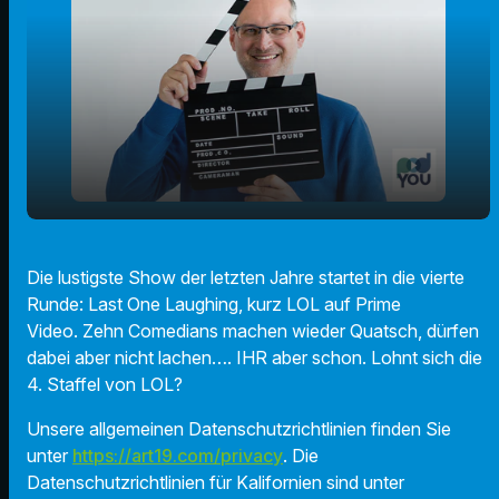
play_arrow
Lohnt sich die 4. Staffel von LOL?
Die lustigste Show der letzten Jahre startet in die vierte
Runde: Last One Laughing, kurz LOL auf Prime
00:00
01:33
Video. Zehn Comedians machen wieder Quatsch, dürfen
dabei aber nicht lachen…. IHR aber schon. Lohnt sich die
4. Staffel von LOL?
Unsere allgemeinen Datenschutzrichtlinien finden Sie
unter
https://art19.com/privacy
. Die
Datenschutzrichtlinien für Kalifornien sind unter