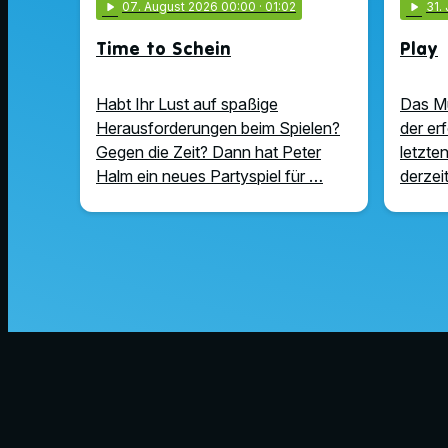
play_arrow
07
. August 2026 00:00
· 01:02
play_arrow
31
.
Time to Schein
Play
Habt Ihr Lust auf spaßige
Das Mus
Herausforderungen beim Spielen?
der er
Gegen die Zeit? Dann hat Peter
letzten
Halm ein neues Partyspiel für …
derzeit