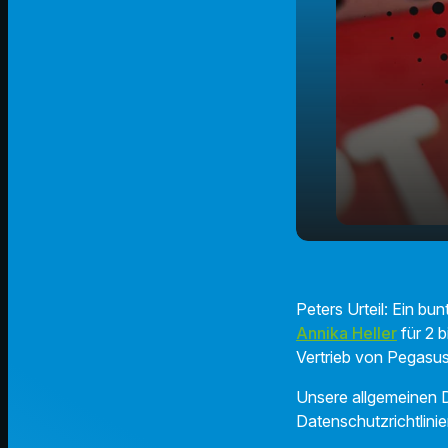
play_arrow
Lumicora
Peters Urteil: Ein b
Annika Heller
für 2 b
Vertrieb von Pegasu
Unsere allgemeinen D
Datenschutzrichtlinie