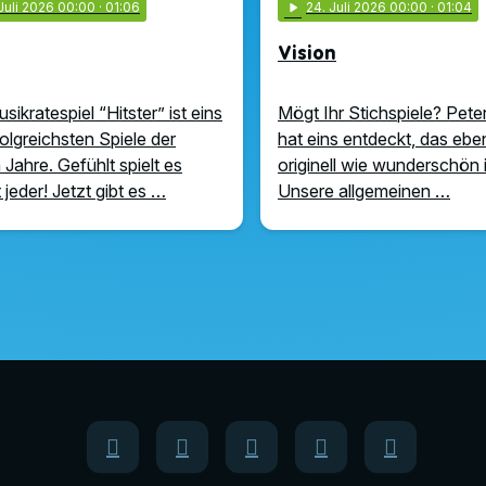
 Juli 2026 00:00
· 01:06
play_arrow
24
. Juli 2026 00:00
· 01:04
Vision
ikratespiel “Hitster” ist eins
Mögt Ihr Stichspiele? Pete
folgreichsten Spiele der
hat eins entdeckt, das eb
 Jahre. Gefühlt spielt es
originell wie wunderschön 
 jeder! Jetzt gibt es …
Unsere allgemeinen …