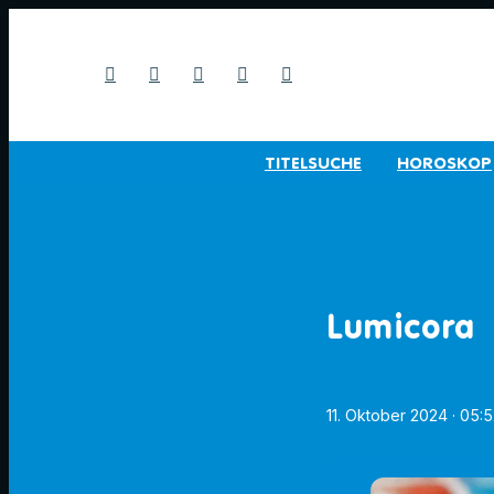
TITELSUCHE
HOROSKOP
Lumicora
11. Oktober 2024
· 05: