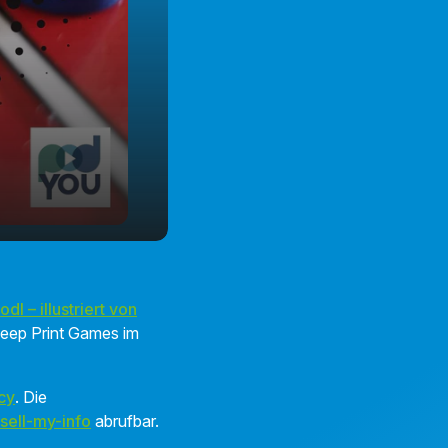
l – illustriert von
 Deep Print Games im
cy
. Die
sell-my-info
abrufbar.