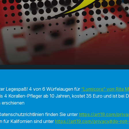
00:00
01:22
unter Legespaß! 4 von 6 Würfelaugen für
“Lumicora” von Rita Mod
is 4 Korallen-Pfleger ab 10 Jahren, kostet 35 Euro und ist bei
s erschienen
atenschutzrichtlinien finden Sie unter
https://art19.com/priva
n für Kalifornien sind unter
https://art19.com/privacy#do-not-