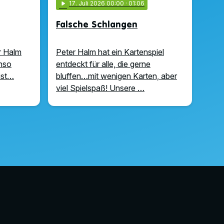
play_arrow
17
. Juli 2026 00:00
· 01:06
Falsche Schlangen
r Halm
Peter Halm hat ein Kartenspiel
enso
entdeckt für alle, die gerne
ist…
bluffen…mit wenigen Karten, aber
viel Spielspaß! Unsere …