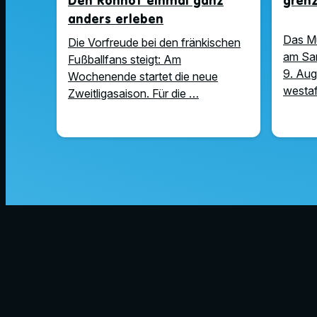
Den Ronhof einmal ganz
gren
anders erleben
Das M
Die Vorfreude bei den fränkischen
am Sam
Fußballfans steigt: Am
9. Aug
Wochenende startet die neue
westaf
Zweitligasaison. Für die …