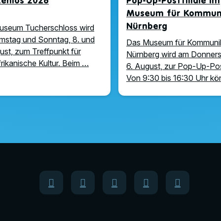
zenlos 2026
Pop-Up-Postfiliale im
Museum für Kommuni
Nürnberg
useum Tucherschloss wird
stag und Sonntag, 8. und
Das Museum für Kommuni
ust, zum Treffpunkt für
Nürnberg wird am Donners
rikanische Kultur. Beim …
6. August, zur Pop-Up-Post
Von 9:30 bis 16:30 Uhr k