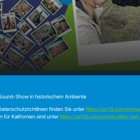
e in der
00:00
01:57
he
Sound-Show in historischem Ambiente
atenschutzrichtlinien finden Sie unter
https://art19.com/priva
n für Kalifornien sind unter
https://art19.com/privacy#do-not-