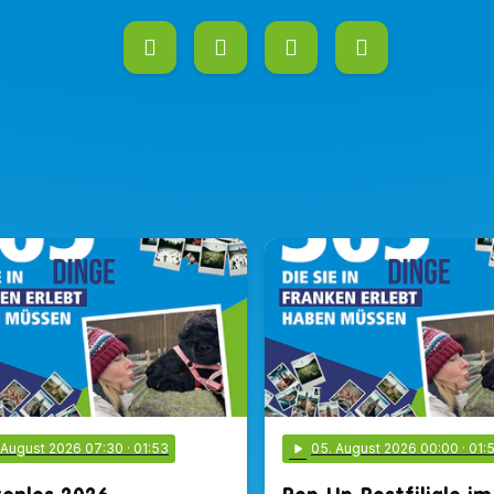
. August 2026 07:30
· 01:53
play_arrow
05
. August 2026 00:00
· 01: