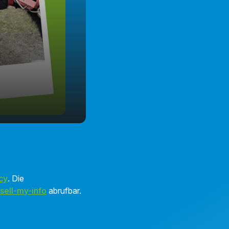
cy
. Die
sell-my-info
abrufbar.