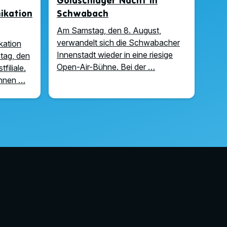
Goldschläger Nacht in
kation
Schwabach
Am Samstag, den 8. August,
verwandelt sich die Schwabacher
kation
Innenstadt wieder in eine riesige
tag, den
Open-Air-Bühne. Bei der …
filiale.
önnen …