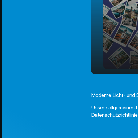
Luminiscenc
play_arrow
Lorenzkirc
Moderne Licht- und 
Unsere allgemeinen D
Datenschutzrichtlinie