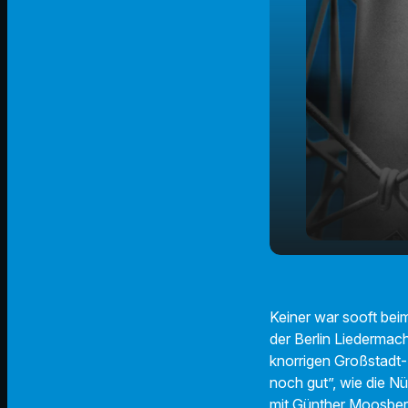
Manfred Ma
play_arrow
und Schrifts
Keiner war sooft bei
der Berlin Liedermac
knorrigen Großstadt-P
noch gut”, wie die N
mit Günther Moosber