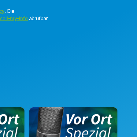
cy
. Die
sell-my-info
abrufbar.