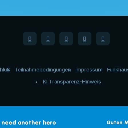
hluß
Teilnahmebedingungen
Impressum
Funkhau
KI Transparenz-Hinweis
 need another hero
Guten M