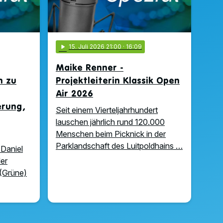
play_arrow
15
. Juli 2026 21:00
· 16:09
Maike Renner -
n zu
Projektleiterin Klassik Open
Air 2026
erung,
Seit einem Vierteljahrhundert
lauschen jährlich rund 120.000
Menschen beim Picknick in der
Parklandschaft des Luitpoldhains …
 Daniel
ler
 (Grüne)