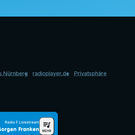
s Nürnberg
radioplayer.de
Privatsphäre
Radio F Livestream
queue_music
orgen Franken