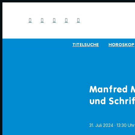
TITELSUCHE
HOROSKOP
Manfred M
und Schrif
31. Juli 2024
· 13:30 Uhr