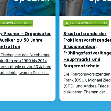
 Juli 2026 21:00
· 16:30
play_arrow
22
. Juli 2026 21:00
· 50:49
y Fischer - Organisator
Stadtratsrunde der
usiker zu 50 Jahre
Fraktionsvorsitzende
entreffen
Stadionumbau,
Frühlingsfestverläng
 Fischer, der das Nürnberger
Hauptmarkt und
treffen von 1990 bis 2014
Bürgerentscheid
, erzählt, wie er vor 50 Jahren
art erlebte, warum Dialekt …
Die Fraktionsvorsitzenden
Frank (CSU), Michael Zieg
(SPD) und Andrea Friedel
diskutieren Themen der …