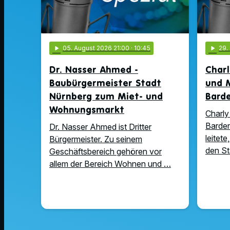
play_arrow
05
. August 2026 21:00
· 10:45
play_arrow
29
.
Dr. Nasser Ahmed -
Charl
Baubürgermeister Stadt
und M
Nürnberg zum Miet- und
Bard
Wohnungsmarkt
Charly
Barden
Dr. Nasser Ahmed ist Dritter
leitete
Bürgermeister. Zu seinem
den St
Geschäftsbereich gehören vor
allem der Bereich Wohnen und …