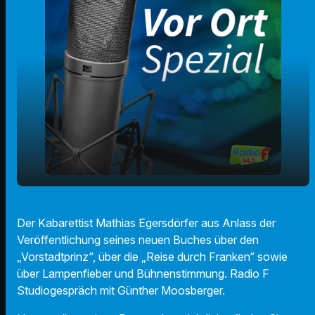
Matthias Egersdörfer - Bühnenkünstler und
play_arrow
Der Kabarettist Mathias Egersdörfer aus Anlass der
Schriftsteller
Veröffentlichung seines neuen Buches über den
00:00
14:07
„Vorstadtprinz“, über die „Reise durch Franken“ sowie
über Lampenfieber und Bühnenstimmung. Radio F
Studiogespräch mit Günther Moosberger.