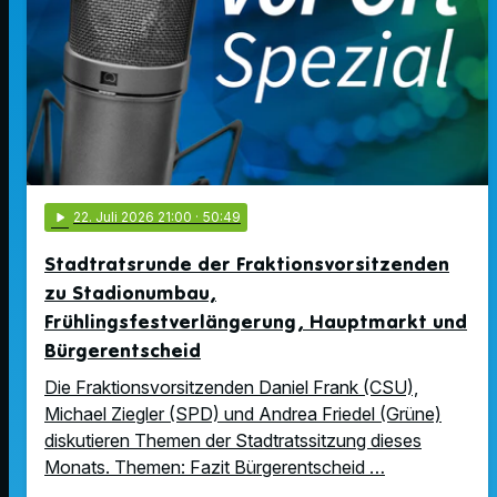
play_arrow
22
. Juli 2026 21:00
· 50:49
Stadtratsrunde der Fraktionsvorsitzenden
zu Stadionumbau,
Frühlingsfestverlängerung, Hauptmarkt und
Bürgerentscheid
Die Fraktionsvorsitzenden Daniel Frank (CSU),
Michael Ziegler (SPD) und Andrea Friedel (Grüne)
diskutieren Themen der Stadtratssitzung dieses
Monats. Themen: Fazit Bürgerentscheid …