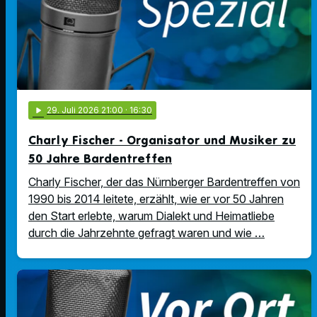
play_arrow
29
. Juli 2026 21:00
· 16:30
Charly Fischer - Organisator und Musiker zu
50 Jahre Bardentreffen
Charly Fischer, der das Nürnberger Bardentreffen von
1990 bis 2014 leitete, erzählt, wie er vor 50 Jahren
den Start erlebte, warum Dialekt und Heimatliebe
durch die Jahrzehnte gefragt waren und wie …