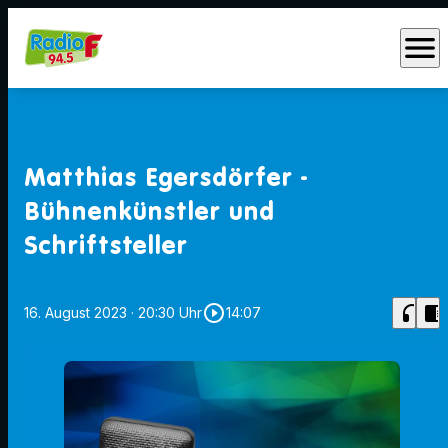
menu
Matthias Egersdörfer -
Bühnenkünstler und
Schriftsteller
play_circle_outline
headphones
chrome_reader_mode
16. August 2023
· 20:30 Uhr
14:07