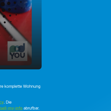
01:25
 Ihre komplette Wohnung
cy
. Die
sell-my-info
abrufbar.