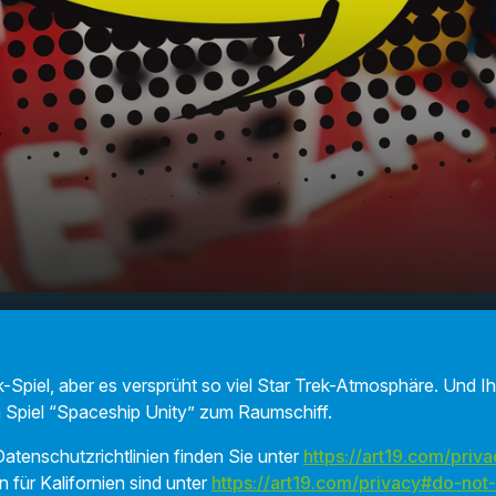
 Spiel bekommt jede Wohnung echte Star
00:00
phäre!
rek-Spiel, aber es versprüht so viel Star Trek-Atmosphäre. Und
 Spiel “Spaceship Unity” zum Raumschiff.
atenschutzrichtlinien finden Sie unter
https://art19.com/priva
n für Kalifornien sind unter
https://art19.com/privacy#do-not-