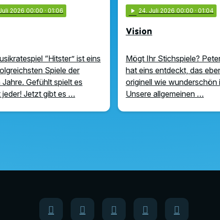
 Juli 2026 00:00
· 01:06
play_arrow
24
. Juli 2026 00:00
· 01:04
Vision
ikratespiel “Hitster” ist eins
Mögt Ihr Stichspiele? Pete
folgreichsten Spiele der
hat eins entdeckt, das eb
 Jahre. Gefühlt spielt es
originell wie wunderschön 
 jeder! Jetzt gibt es …
Unsere allgemeinen …