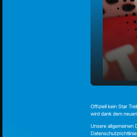
Mit diesem
play_arrow
Trek-Atmos
Offiziell kein Star T
wird dank dem neuen
Unsere allgemeinen D
Datenschutzrichtlinie