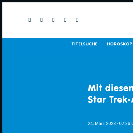
TITELSUCHE
HOROSKOP
Mit diese
Star Trek
24. März 2023
· 07:36 