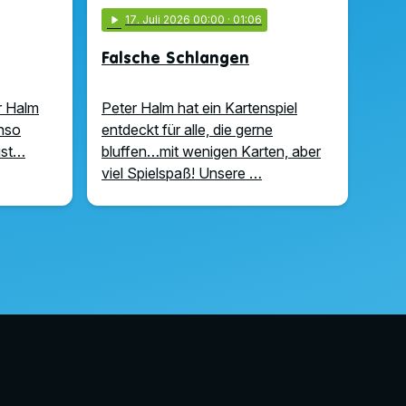
play_arrow
17
. Juli 2026 00:00
· 01:06
Falsche Schlangen
r Halm
Peter Halm hat ein Kartenspiel
enso
entdeckt für alle, die gerne
ist…
bluffen…mit wenigen Karten, aber
viel Spielspaß! Unsere …