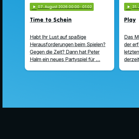
play_arrow
07
. August 2026 00:00
· 01:02
play_arrow
31
.
Time to Schein
Play
Habt Ihr Lust auf spaßige
Das Mus
Herausforderungen beim Spielen?
der er
Gegen die Zeit? Dann hat Peter
letzten
Halm ein neues Partyspiel für …
derzeit