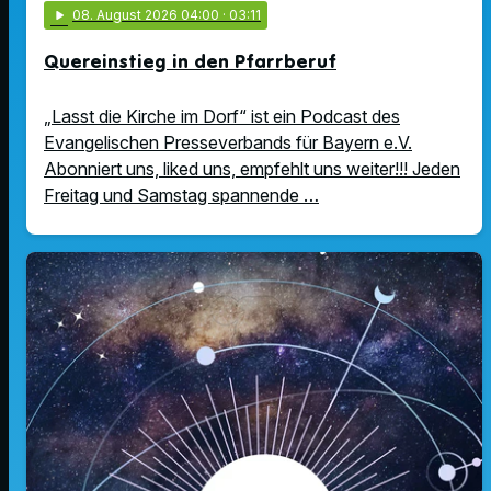
play_arrow
08
. August 2026 04:00
· 03:11
Quereinstieg in den Pfarrberuf
„Lasst die Kirche im Dorf“ ist ein Podcast des
Evangelischen Presseverbands für Bayern e.V.
Abonniert uns, liked uns, empfehlt uns weiter!!! Jeden
Freitag und Samstag spannende …