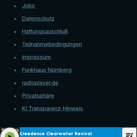
Jobs
Datenschutz
Haftungsauschluß
Teilnahmebedingungen
Impressum
Funkhaus Nürnberg
radioplayer.de
Privatsphäre
KI Transparenz-Hinweis
queue_music
Creedence Clearwater Revival
play_arrow