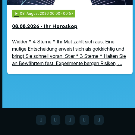
play_arrow
08
. August 2026 00:00
· 00:57
08.08.2026 - Ihr Horoskop
Widder * 4 Sterne * Ihr Mut zahlt sich aus. Eine
mutige Entscheidung erweist sich als goldrichtig und
bringt Sie schnell voran. Stier * 3 Sterne * Halten Sie
an Bewährtem fest. Experimente bergen Risiken, …