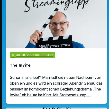
play_arrow
30
. Juli 2026 00:00
· 01:25
The Invite
Schon mal erlebt? Man lädt die neuen Nachbarn von
oben ein und es wird ein schräger Abend? Genau das
passiert im komödiantischen Beziehungsdrama „The
Invite“ ab heute im Kino. Mit Starbesetzung: …