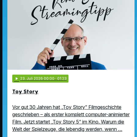
play_arrow
23
. Juli 2026 00:00
· 01:23
Toy Story
Vor gut 30 Jahren hat „Toy Story“ Filmgeschichte
geschrieben – als erster komplett computer-animierter
Film. Jetzt startet „Toy Story 5“ im Kino. Warum die
Welt der Spielzeuge, die lebendig werden, wenn …