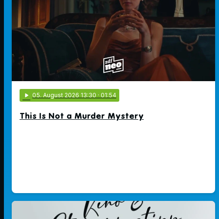
play_arrow
05
. August 2026 13:30
· 01:54
This Is Not a Murder Mystery