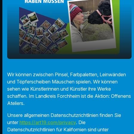
play_arrow
Offenes Atelier
Wir können zwischen Pinsel, Farbpaletten, Leinwänden
und Töpferscheiben Mäuschen spielen. Wir können
00:00
01:20
sehen wie Künstlerinnen und Künstler ihre Werke
schaffen. Im Landkreis Forchheim ist die Aktion: Offenens
Ateliers.
Unsere allgemeinen Datenschutzrichtlinien finden Sie
unter
https://art19.com/privacy
. Die
Datenschutzrichtlinien für Kalifornien sind unter