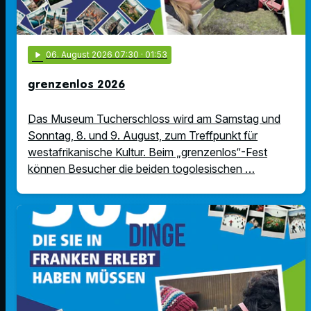
play_arrow
06
. August 2026 07:30
· 01:53
grenzenlos 2026
Das Museum Tucherschloss wird am Samstag und
Sonntag, 8. und 9. August, zum Treffpunkt für
westafrikanische Kultur. Beim „grenzenlos“-Fest
können Besucher die beiden togolesischen …