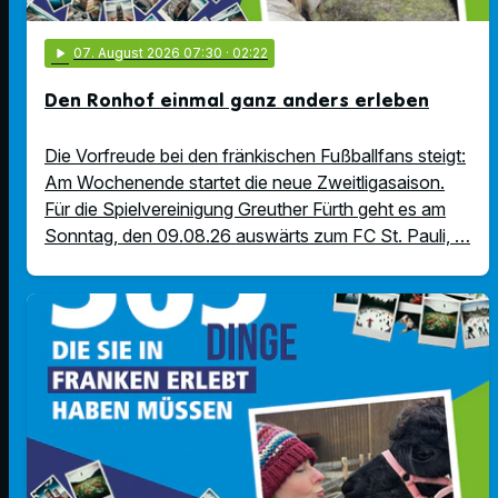
play_arrow
07
. August 2026 07:30
· 02:22
Den Ronhof einmal ganz anders erleben
Die Vorfreude bei den fränkischen Fußballfans steigt:
Am Wochenende startet die neue Zweitligasaison.
Für die Spielvereinigung Greuther Fürth geht es am
Sonntag, den 09.08.26 auswärts zum FC St. Pauli, …