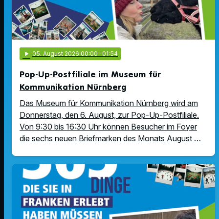
play_arrow
05
. August 2026 00:00
· 01:54
Pop-Up-Postfiliale im Museum für
Kommunikation Nürnberg
Das Museum für Kommunikation Nürnberg wird am
Donnerstag, den 6. August, zur Pop-Up-Postfiliale.
Von 9:30 bis 16:30 Uhr können Besucher im Foyer
die sechs neuen Briefmarken des Monats August …