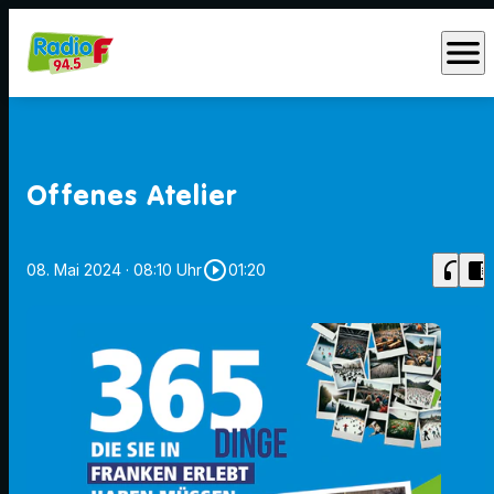
menu
Offenes Atelier
play_circle_outline
headphones
chrome_reader_mode
08. Mai 2024
· 08:10 Uhr
01:20