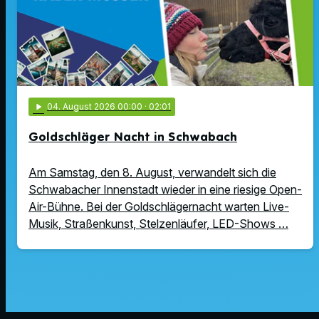
play_arrow
04
. August 2026 00:00
· 02:01
Goldschläger Nacht in Schwabach
Am Samstag, den 8. August, verwandelt sich die
Schwabacher Innenstadt wieder in eine riesige Open-
Air-Bühne. Bei der Goldschlägernacht warten Live-
Musik, Straßenkunst, Stelzenläufer, LED-Shows …