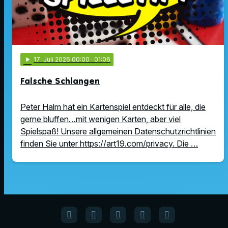
play_arrow
17
. Juli 2026 00:00
· 01:06
Falsche Schlangen
Peter Halm hat ein Kartenspiel entdeckt für alle, die
gerne bluffen…mit wenigen Karten, aber viel
Spielspaß! Unsere allgemeinen Datenschutzrichtlinien
finden Sie unter https://art19.com/privacy. Die …