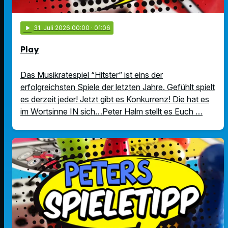
play_arrow
31
. Juli 2026 00:00
· 01:06
Play
Das Musikratespiel “Hitster” ist eins der
erfolgreichsten Spiele der letzten Jahre. Gefühlt spielt
es derzeit jeder! Jetzt gibt es Konkurrenz! Die hat es
im Wortsinne IN sich…Peter Halm stellt es Euch …