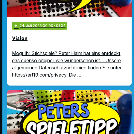
play_arrow
24
. Juli 2026 00:00
· 01:04
Vision
Mögt Ihr Stichspiele? Peter Halm hat eins entdeckt,
das ebenso originell wie wunderschön ist… Unsere
allgemeinen Datenschutzrichtlinien finden Sie unter
https://art19.com/privacy. Die …