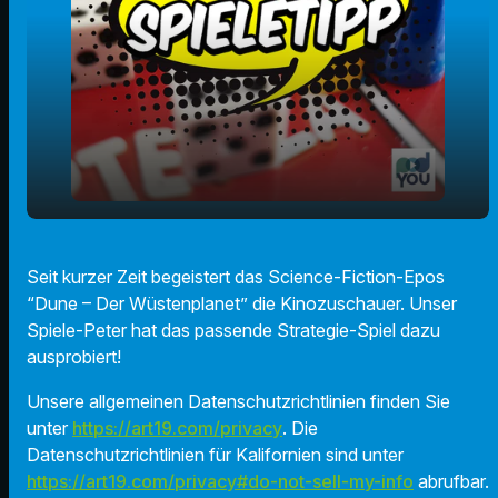
play_arrow
Peters Spieletipp: Dune
Seit kurzer Zeit begeistert das Science-Fiction-Epos
“Dune – Der Wüstenplanet” die Kinozuschauer. Unser
00:00
01:36
Spiele-Peter hat das passende Strategie-Spiel dazu
ausprobiert!
Unsere allgemeinen Datenschutzrichtlinien finden Sie
unter
https://art19.com/privacy
. Die
Datenschutzrichtlinien für Kalifornien sind unter
https://art19.com/privacy#do-not-sell-my-info
abrufbar.