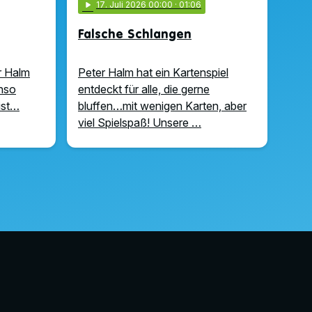
play_arrow
17
. Juli 2026 00:00
· 01:06
Falsche Schlangen
r Halm
Peter Halm hat ein Kartenspiel
enso
entdeckt für alle, die gerne
ist…
bluffen…mit wenigen Karten, aber
viel Spielspaß! Unsere …