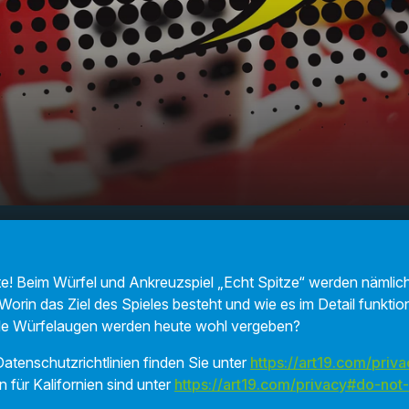
letipp: Echt
00:00
01:12
te! Beim Würfel und Ankreuzspiel „Echt Spitze“ werden nämlic
 Worin das Ziel des Spieles besteht und wie es im Detail funktion
iele Würfelaugen werden heute wohl vergeben?
atenschutzrichtlinien finden Sie unter
https://art19.com/priva
n für Kalifornien sind unter
https://art19.com/privacy#do-not-