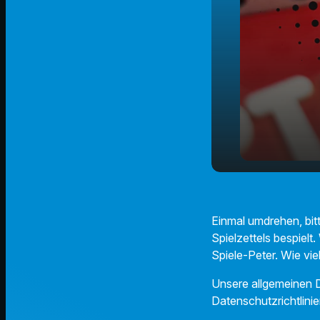
Peters Spie
play_arrow
Spitze
Einmal umdrehen, bit
Spielzettels bespielt.
Spiele-Peter. Wie v
Unsere allgemeinen D
Datenschutzrichtlinie