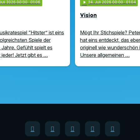
 Juli 2026 00:00
· 01:06
play_arrow
24
. Juli 2026 00:00
· 01:04
Vision
ikratespiel “Hitster” ist eins
Mögt Ihr Stichspiele? Pete
folgreichsten Spiele der
hat eins entdeckt, das eb
 Jahre. Gefühlt spielt es
originell wie wunderschön 
 jeder! Jetzt gibt es …
Unsere allgemeinen …