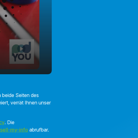
h beide Seiten des
iert, verrät Ihnen unser
cy
. Die
sell-my-info
abrufbar.