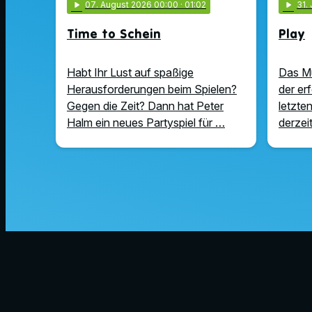
play_arrow
07
. August 2026 00:00
· 01:02
play_arrow
31
.
Time to Schein
Play
Habt Ihr Lust auf spaßige
Das Mus
Herausforderungen beim Spielen?
der er
Gegen die Zeit? Dann hat Peter
letzten
Halm ein neues Partyspiel für …
derzeit