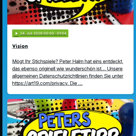
play_arrow
24
. Juli 2026 00:00
· 01:04
Vision
Mögt Ihr Stichspiele? Peter Halm hat eins entdeckt,
das ebenso originell wie wunderschön ist… Unsere
allgemeinen Datenschutzrichtlinien finden Sie unter
https://art19.com/privacy. Die …