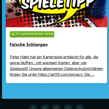
play_arrow
17
. Juli 2026 00:00
· 01:06
Falsche Schlangen
Peter Halm hat ein Kartenspiel entdeckt für alle, die
gerne bluffen…mit wenigen Karten, aber viel
Spielspaß! Unsere allgemeinen Datenschutzrichtlinien
finden Sie unter https://art19.com/privacy. Die …