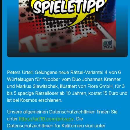
play_arrow
Peters Spieletipp: Noobs
Peters Urteil: Gelungene neue Rätsel-Variante! 4 von 6
Würfelaugen für “Noobs” vom Duo Johannes Krenner
00:00
01:21
und Markus Slawitschek, illustriert von Fiore GmbH, für 3
bis 5 spacige Rätsellöser ab 10 Jahren, kostet 15 Euro und
ist bei Kosmos erschienen.
Unsere allgemeinen Datenschutzrichtlinien finden Sie
unter
https://art19.com/privacy
. Die
Datenschutzrichtlinien für Kalifornien sind unter