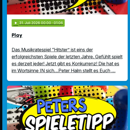
play_arrow
31
. Juli 2026 00:00
· 01:06
Play
Das Musikratespiel “Hitster” ist eins der
erfolgreichsten Spiele der letzten Jahre. Gefühlt spielt
es derzeit jeder! Jetzt gibt es Konkurrenz! Die hat es
im Wortsinne IN sich…Peter Halm stellt es Euch …