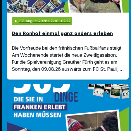
play_arrow
07
. August 2026 07:30
· 02:22
Den Ronhof einmal ganz anders erleben
Die Vorfreude bei den fränkischen Fußballfans steigt:
Am Wochenende startet die neue Zweitligasaison.
Für die Spielvereinigung Greuther Fürth geht es am
Sonntag, den 09.08.26 auswärts zum FC St. Pauli, …