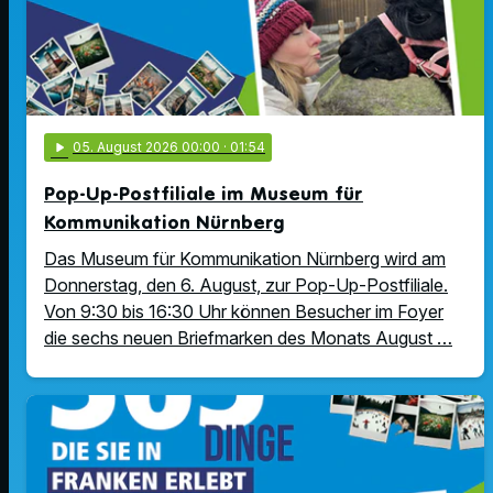
play_arrow
05
. August 2026 00:00
· 01:54
Pop-Up-Postfiliale im Museum für
Kommunikation Nürnberg
Das Museum für Kommunikation Nürnberg wird am
Donnerstag, den 6. August, zur Pop-Up-Postfiliale.
Von 9:30 bis 16:30 Uhr können Besucher im Foyer
die sechs neuen Briefmarken des Monats August …