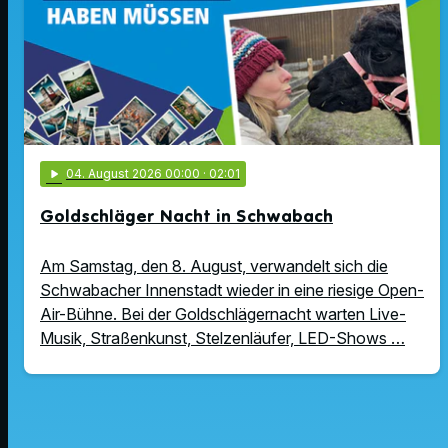
play_arrow
04
. August 2026 00:00
· 02:01
Goldschläger Nacht in Schwabach
Am Samstag, den 8. August, verwandelt sich die
Schwabacher Innenstadt wieder in eine riesige Open-
Air-Bühne. Bei der Goldschlägernacht warten Live-
Musik, Straßenkunst, Stelzenläufer, LED-Shows …