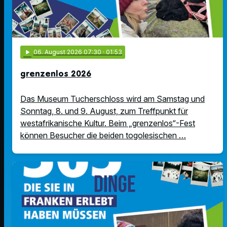
play_arrow
06
. August 2026 07:30
· 01:53
grenzenlos 2026
Das Museum Tucherschloss wird am Samstag und
Sonntag, 8. und 9. August, zum Treffpunkt für
westafrikanische Kultur. Beim „grenzenlos“-Fest
können Besucher die beiden togolesischen …