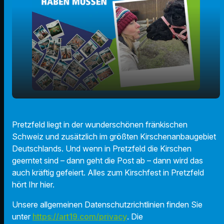
play_arrow
Pretzfeld feiert die Kirsche
Pretzfeld liegt in der wunderschönen fränkischen
Schweiz und zusätzlich im größten Kirschenanbaugebiet
00:00
01:29
Deutschlands. Und wenn in Pretzfeld die Kirschen
geerntet sind – dann geht die Post ab – dann wird das
auch kräftig gefeiert. Alles zum Kirschfest in Pretzfeld
hört Ihr hier.
Unsere allgemeinen Datenschutzrichtlinien finden Sie
unter
https://art19.com/privacy
. Die