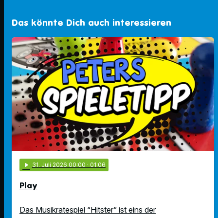
Das könnte Dich auch interessieren
play_arrow
31
. Juli 2026 00:00
· 01:06
Play
Das Musikratespiel “Hitster” ist eins der