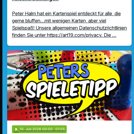
Peter Halm hat ein Kartenspiel entdeckt für alle, die
gerne bluffen…mit wenigen Karten, aber viel
Spielspaß! Unsere allgemeinen Datenschutzrichtlinien
finden Sie unter https://art19.com/privacy. Die …
play_arrow
10
. Juli 2026 00:00
· 01:05