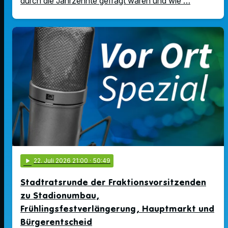
durch die Jahrzehnte gefragt waren und wie …
play_arrow
22
. Juli 2026 21:00
· 50:49
Stadtratsrunde der Fraktionsvorsitzenden
zu Stadionumbau,
Frühlingsfestverlängerung, Hauptmarkt und
Bürgerentscheid