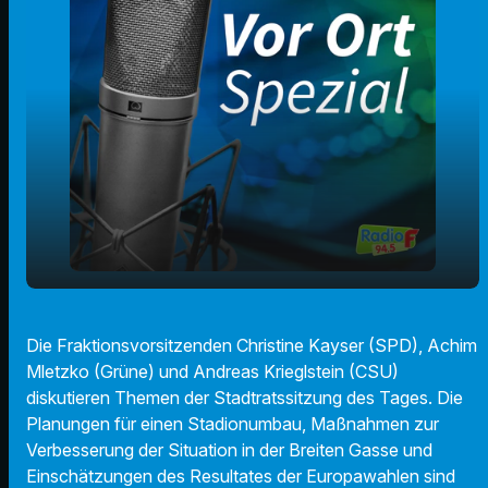
Radio F Stadtratsrunde zu Stadionumbau,
play_arrow
Die Fraktionsvorsitzenden Christine Kayser (SPD), Achim
Breite Gasse und Europawahl
Mletzko (Grüne) und Andreas Krieglstein (CSU)
00:00
48:11
diskutieren Themen der Stadtratssitzung des Tages. Die
Planungen für einen Stadionumbau, Maßnahmen zur
Verbesserung der Situation in der Breiten Gasse und
Einschätzungen des Resultates der Europawahlen sind