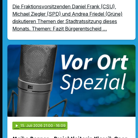
Die Fraktionsvorsitzenden Daniel Frank (CSU),
Michael Ziegler (SPD) und Andrea Friedel (Grüne)
diskutieren Themen der Stadtratssitzung dieses
Monats. Themen: Fazit Bürgerentscheid …
play_arrow
15
. Juli 2026 21:00
· 16:09