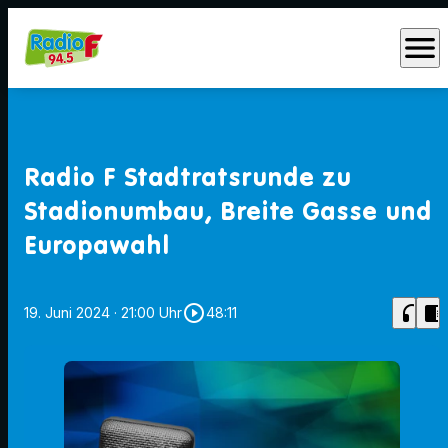
menu
Radio F Stadtratsrunde zu
Stadionumbau, Breite Gasse und
Europawahl
play_circle_outline
headphones
chrome_reader_mode
19. Juni 2024
· 21:00 Uhr
48:11