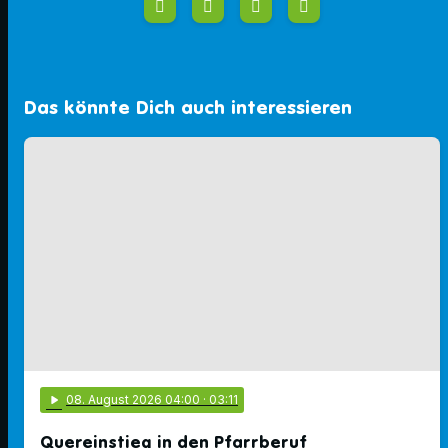
Das könnte Dich auch interessieren
play_arrow
08
. August 2026 04:00
· 03:11
Quereinstieg in den Pfarrberuf