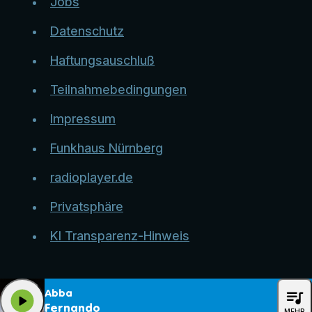
Jobs
Datenschutz
Haftungsauschluß
Teilnahmebedingungen
Impressum
Funkhaus Nürnberg
radioplayer.de
Privatsphäre
KI Transparenz-Hinweis
queue_music
Abba
play_arrow
Fernando