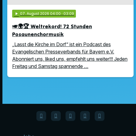
play_arrow
07
. August 2026 04:00
· 03:09
🎺🌍🏆 Weltrekord! 72 Stunden
Posaunenchormusik
„Lasst die Kirche im Dorf“ ist ein Podcast des
Evangelischen Presseverbands für Bayern e.V.
Abonniert uns, liked uns, empfehlt uns weiter!!! Jeden
Freitag und Samstag spannende …