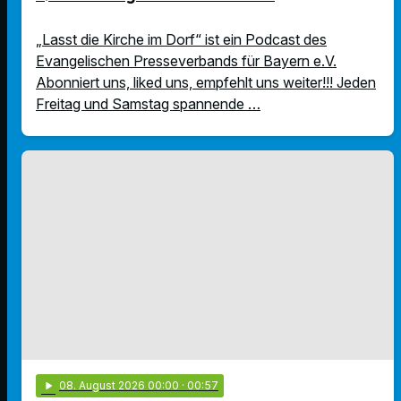
„Lasst die Kirche im Dorf“ ist ein Podcast des
Evangelischen Presseverbands für Bayern e.V.
Abonniert uns, liked uns, empfehlt uns weiter!!! Jeden
Freitag und Samstag spannende …
play_arrow
08
. August 2026 00:00
· 00:57