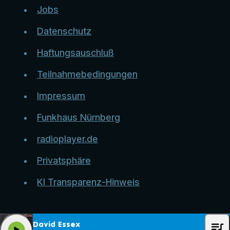
Jobs
Datenschutz
Haftungsauschluß
Teilnahmebedingungen
Impressum
Funkhaus Nürnberg
radioplayer.de
Privatsphäre
KI Transparenz-Hinweis
queue_music
David Essex
play_arrow