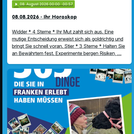
play_arrow
08
. August 2026 00:00
· 00:57
08.08.2026 - Ihr Horoskop
Widder * 4 Sterne * Ihr Mut zahlt sich aus. Eine
mutige Entscheidung erweist sich als goldrichtig und
bringt Sie schnell voran. Stier * 3 Sterne * Halten Sie
an Bewährtem fest. Experimente bergen Risiken, …