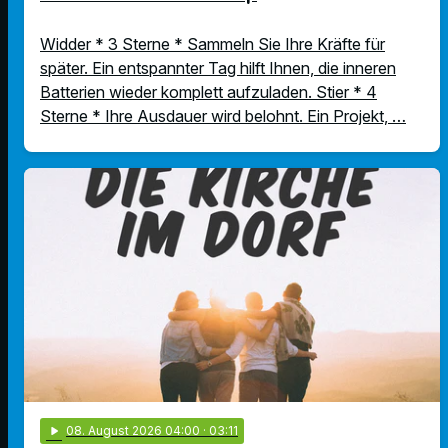
Widder * 3 Sterne * Sammeln Sie Ihre Kräfte für
später. Ein entspannter Tag hilft Ihnen, die inneren
Batterien wieder komplett aufzuladen. Stier * 4
Sterne * Ihre Ausdauer wird belohnt. Ein Projekt, …
play_arrow
08
. August 2026 04:00
· 03:11