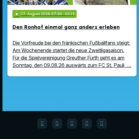
play_arrow
07
. August 2026 07:30
· 02:22
Den Ronhof einmal ganz anders erleben
Die Vorfreude bei den fränkischen Fußballfans steigt:
Am Wochenende startet die neue Zweitligasaison.
Für die Spielvereinigung Greuther Fürth geht es am
Sonntag, den 09.08.26 auswärts zum FC St. Pauli, …