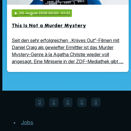
play_arrow
06
. August 2026 00:00
· 01:32
This Is Not a Murder Mystery
Seit den sehr erfolgreichen „Knives Out“-Filmen mit
Daniel Craig als gewiefter Ermittler ist das Murder
Mystery-Genre à la Agatha Christie wieder voll
angesagt. Eine Miniserie in der ZDF-Mediathek gibt …
Jobs