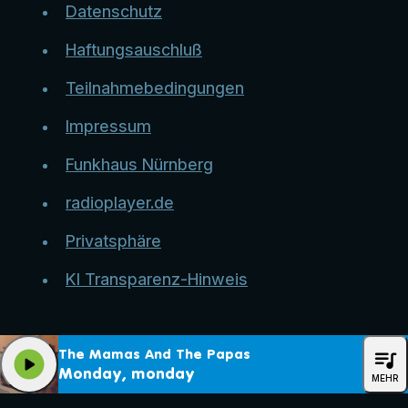
Datenschutz
Haftungsauschluß
Teilnahmebedingungen
Impressum
Funkhaus Nürnberg
radioplayer.de
Privatsphäre
KI Transparenz-Hinweis
queue_music
The Mamas And The Papas
play_arrow
Monday, monday