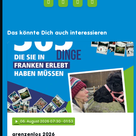
Das könnte Dich auch interessieren
play_arrow
06
. August 2026 07:30
· 01:53
grenzenlos 2026