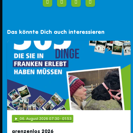
Das könnte Dich auch interessieren
play_arrow
06
. August 2026 07:30
· 01:53
grenzenlos 2026