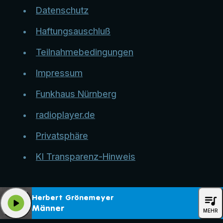
Datenschutz
Haftungsauschluß
Teilnahmebedingungen
Impressum
Funkhaus Nürnberg
radioplayer.de
Privatsphäre
KI Transparenz-Hinweis
queue_music
Herbert Grönemeyer
play_arrow
Männer