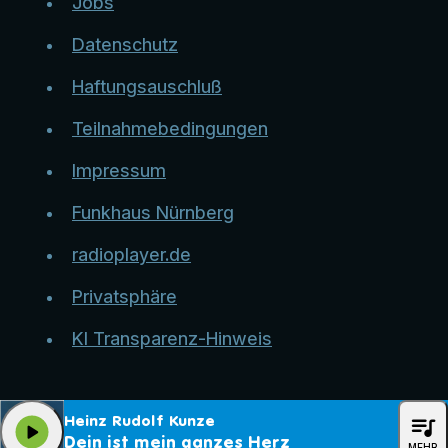
Jobs
Datenschutz
Haftungsauschluß
Teilnahmebedingungen
Impressum
Funkhaus Nürnberg
radioplayer.de
Privatsphäre
KI Transparenz-Hinweis
queue_music
Heinz Rudolf Kunze
play_arrow
Dein ist mein ganzes Herz