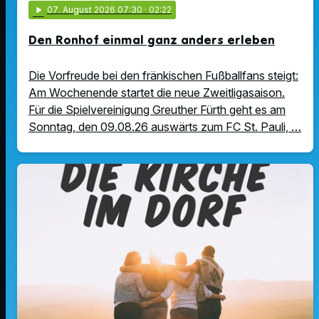
play_arrow
07
. August 2026 07:30
· 02:22
Den Ronhof einmal ganz anders erleben
Die Vorfreude bei den fränkischen Fußballfans steigt:
Am Wochenende startet die neue Zweitligasaison.
Für die Spielvereinigung Greuther Fürth geht es am
Sonntag, den 09.08.26 auswärts zum FC St. Pauli, …