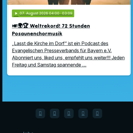
play_arrow
07
. August 2026 04:00
· 03:09
🎺🌍🏆 Weltrekord! 72 Stunden
Posaunenchormusik
„Lasst die Kirche im Dorf“ ist ein Podcast des
Evangelischen Presseverbands für Bayern e.V.
Abonniert uns, liked uns, empfehlt uns weiter!!! Jeden
Freitag und Samstag spannende …