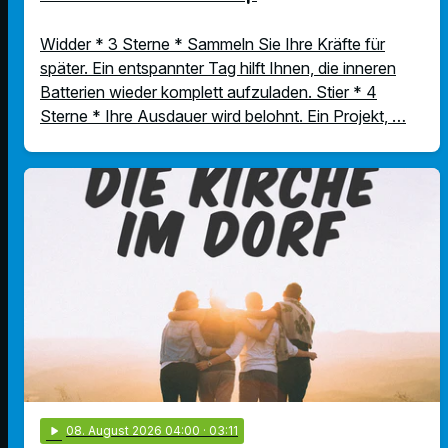
Widder * 3 Sterne * Sammeln Sie Ihre Kräfte für
später. Ein entspannter Tag hilft Ihnen, die inneren
Batterien wieder komplett aufzuladen. Stier * 4
Sterne * Ihre Ausdauer wird belohnt. Ein Projekt, …
play_arrow
08
. August 2026 04:00
· 03:11