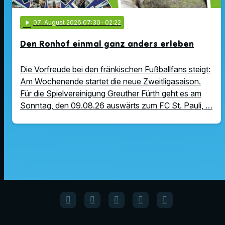
play_arrow
07
. August 2026 07:30
· 02:22
Den Ronhof einmal ganz anders erleben
Die Vorfreude bei den fränkischen Fußballfans steigt:
Am Wochenende startet die neue Zweitligasaison.
Für die Spielvereinigung Greuther Fürth geht es am
Sonntag, den 09.08.26 auswärts zum FC St. Pauli, …