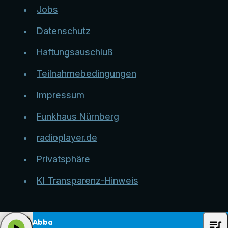
Jobs
Datenschutz
Haftungsauschluß
Teilnahmebedingungen
Impressum
Funkhaus Nürnberg
radioplayer.de
Privatsphäre
KI Transparenz-Hinweis
queue_music
Abba
play_arrow