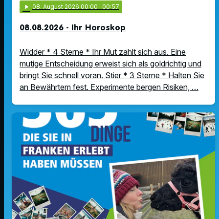
play_arrow
08
. August 2026 00:00
· 00:57
08.08.2026 - Ihr Horoskop
Widder * 4 Sterne * Ihr Mut zahlt sich aus. Eine
mutige Entscheidung erweist sich als goldrichtig und
bringt Sie schnell voran. Stier * 3 Sterne * Halten Sie
an Bewährtem fest. Experimente bergen Risiken, …