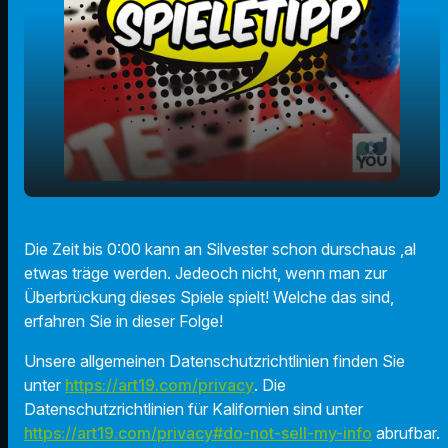
play_arrow
Spielen sie DAS an Silvester!
Die Zeit bis 0:00 kann an Silvester schon durschaus ,al
etwas träge werden. Jedeoch nicht, wenn man zur
00:00
01:41
Überbrückung dieses Spiele spielt! Welche das sind,
erfahren Sie in dieser Folge!
Unsere allgemeinen Datenschutzrichtlinien finden Sie
unter
https://art19.com/privacy
. Die
Datenschutzrichtlinien für Kalifornien sind unter
https://art19.com/privacy#do-not-sell-my-info
abrufbar.