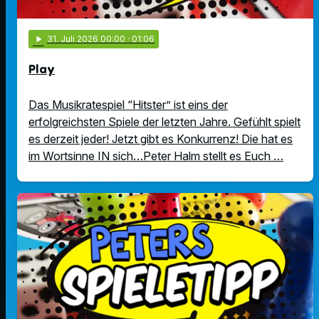
play_arrow
31
. Juli 2026 00:00
· 01:06
Play
Das Musikratespiel “Hitster” ist eins der
erfolgreichsten Spiele der letzten Jahre. Gefühlt spielt
es derzeit jeder! Jetzt gibt es Konkurrenz! Die hat es
im Wortsinne IN sich…Peter Halm stellt es Euch …