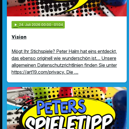
play_arrow
24
. Juli 2026 00:00
· 01:04
Vision
Mögt Ihr Stichspiele? Peter Halm hat eins entdeckt,
das ebenso originell wie wunderschön ist… Unsere
allgemeinen Datenschutzrichtlinien finden Sie unter
https://art19.com/privacy. Die …