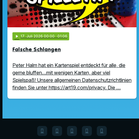
play_arrow
17
. Juli 2026 00:00
· 01:06
Falsche Schlangen
Peter Halm hat ein Kartenspiel entdeckt für alle, die
gerne bluffen…mit wenigen Karten, aber viel
Spielspaß! Unsere allgemeinen Datenschutzrichtlinien
finden Sie unter https://art19.com/privacy. Die …