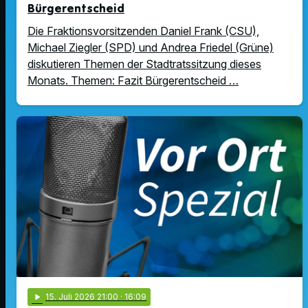
Bürgerentscheid
Die Fraktionsvorsitzenden Daniel Frank (CSU),
Michael Ziegler (SPD) und Andrea Friedel (Grüne)
diskutieren Themen der Stadtratssitzung dieses
Monats. Themen: Fazit Bürgerentscheid …
play_arrow
15
. Juli 2026 21:00
· 16:09