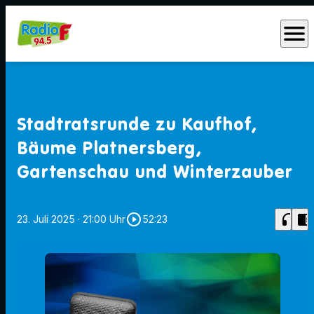
menu
Stadtratsrunde zu Kaufhof,
Bäume Platnersberg,
Gartenschau und Winterzauber
play_circle_outline
headphones
chrome_reader_mode
23. Juli 2025
· 21:00 Uhr
52:23