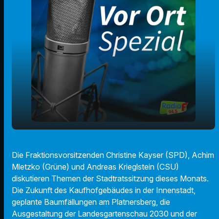
Stadtratsrunde zu Kaufhof, Bäume
play_arrow
Die Fraktionsvorsitzenden Christine Kayser (SPD), Achim
Platnersberg, Gartenschau und
Mletzko (Grüne) und Andreas Krieglstein (CSU)
Winterzauber
diskutieren Themen der Stadtratssitzung dieses Monats.
00:00
52:23
Die Zukunft des Kaufhofgebäudes in der Innenstadt,
geplante Baumfällungen am Platnersberg, die
Ausgestaltung der Landesgartenschau 2030 und der