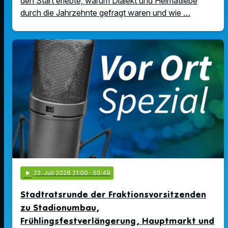
den Start erlebte, warum Dialekt und Heimatliebe
durch die Jahrzehnte gefragt waren und wie …
play_arrow
22
. Juli 2026 21:00
· 50:49
Stadtratsrunde der Fraktionsvorsitzenden
zu Stadionumbau,
Frühlingsfestverlängerung, Hauptmarkt und