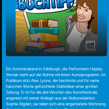
play_arrow
"Standing Ovations" von Charlotte Runcie
Ein Sommerabend in Edinburgh, die Performerin Hayley
Sinclair steht auf der Bühne mit ihrem Kunstprogramm. Im
00:00
01:35
Publikum sitzt Alex Lyons, der berühmte und für seine
harschen Worte gefürchtete Starkritiker einer großen
Zeitung. Er ist für die drei Wochen des Kunstfestivals
angereist mit seiner Kollegin aus der Kulturredaktion
Sophie Rigden, sie teilen sich eine angemietete Wohnung.