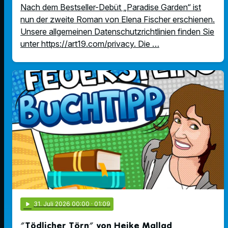
Nach dem Bestseller-Debüt „Paradise Garden“ ist
nun der zweite Roman von Elena Fischer erschienen.
Unsere allgemeinen Datenschutzrichtlinien finden Sie
unter https://art19.com/privacy. Die …
play_arrow
31
. Juli 2026 00:00
· 01:09
"Tödlicher Törn" von Heike Mallad