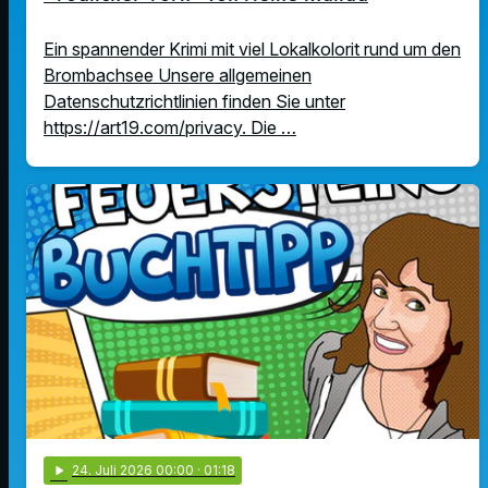
Ein spannender Krimi mit viel Lokalkolorit rund um den
Brombachsee Unsere allgemeinen
Datenschutzrichtlinien finden Sie unter
https://art19.com/privacy. Die …
play_arrow
24
. Juli 2026 00:00
· 01:18