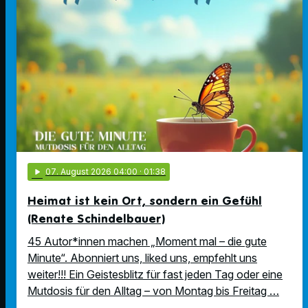
play_arrow
07
. August 2026 04:00
· 01:38
Heimat ist kein Ort, sondern ein Gefühl
(Renate Schindelbauer)
45 Autor*innen machen „Moment mal – die gute
Minute“. Abonniert uns, liked uns, empfehlt uns
weiter!!! Ein Geistesblitz für fast jeden Tag oder eine
Mutdosis für den Alltag – von Montag bis Freitag …