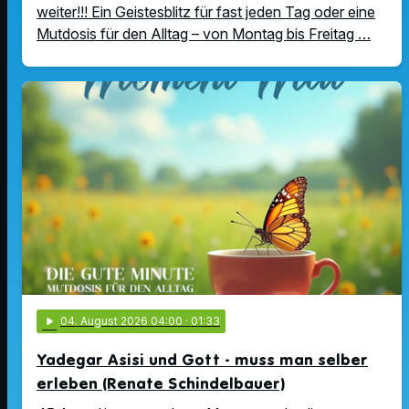
weiter!!! Ein Geistesblitz für fast jeden Tag oder eine
Mutdosis für den Alltag – von Montag bis Freitag …
play_arrow
04
. August 2026 04:00
· 01:33
Yadegar Asisi und Gott - muss man selber
erleben (Renate Schindelbauer)