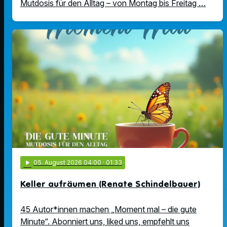
Mutdosis für den Alltag – von Montag bis Freitag …
play_arrow
05
. August 2026 04:00
· 01:33
Keller aufräumen (Renate Schindelbauer)
45 Autor*innen machen „Moment mal – die gute
Minute“. Abonniert uns, liked uns, empfehlt uns