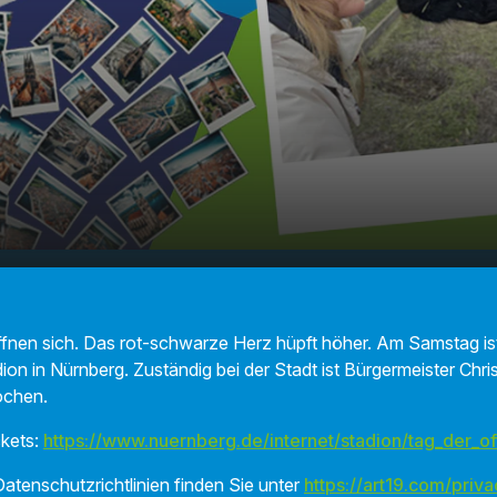
fenen Tür im Max Morlock
00:00
01:41
öffnen sich. Das rot-schwarze Herz hüpft höher. Am Samstag is
n in Nürnberg. Zuständig bei der Stadt ist Bürgermeister Chris
ochen.
ckets:
https://www.nuernberg.de/internet/stadion/tag_der_o
atenschutzrichtlinien finden Sie unter
https://art19.com/priva