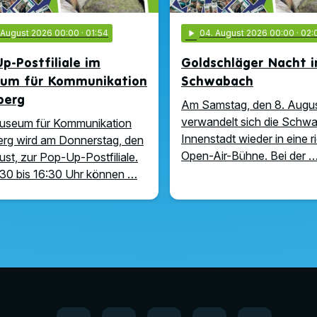
. August 2026 00:00
· 01:54
play_arrow
04
. August 2026 00:00
· 02:
p-Postfiliale im
Goldschläger Nacht i
um für Kommunikation
Schwabach
berg
Am Samstag, den 8. Augus
verwandelt sich die Schw
useum für Kommunikation
Innenstadt wieder in eine r
rg wird am Donnerstag, den
Open-Air-Bühne. Bei der 
ust, zur Pop-Up-Postfiliale.
30 bis 16:30 Uhr können …