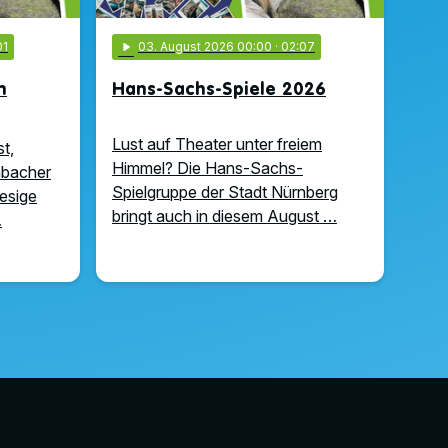
01
play_arrow
03
. August 2026 00:00
· 02:07
n
Hans-Sachs-Spiele 2026
Lust auf Theater unter freiem
t,
Himmel? Die Hans-Sachs-
abacher
Spielgruppe der Stadt Nürnberg
iesige
bringt auch in diesem August …
…