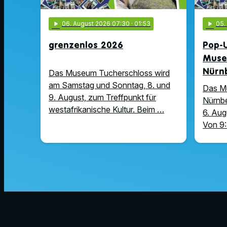
play_arrow
06
. August 2026 07:30
· 01:53
play_arrow
05
grenzenlos 2026
Pop-U
Muse
Nürn
Das Museum Tucherschloss wird
am Samstag und Sonntag, 8. und
Das M
9. August, zum Treffpunkt für
Nürnbe
westafrikanische Kultur. Beim …
6. Aug
Von 9: