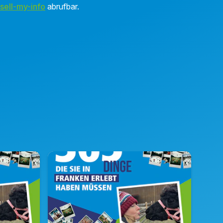
sell-my-info
abrufbar.