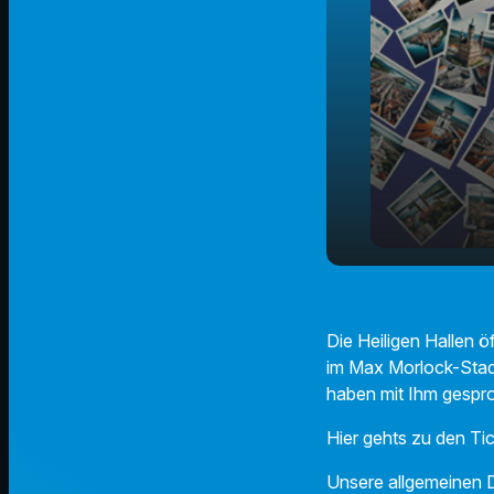
Tag der Of
play_arrow
Stadion
Die Heiligen Hallen 
im Max Morlock-Stadio
haben mit Ihm gespr
Hier gehts zu den Ti
Unsere allgemeinen D