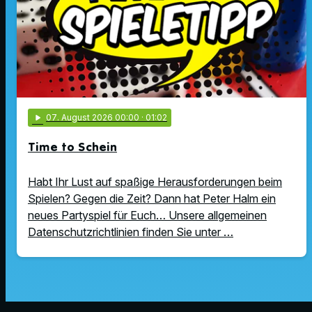
play_arrow
07
. August 2026 00:00
· 01:02
Time to Schein
Habt Ihr Lust auf spaßige Herausforderungen beim
Spielen? Gegen die Zeit? Dann hat Peter Halm ein
neues Partyspiel für Euch… Unsere allgemeinen
Datenschutzrichtlinien finden Sie unter …