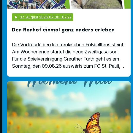
play_arrow
07
. August 2026 07:30
· 02:22
Den Ronhof einmal ganz anders erleben
Die Vorfreude bei den fränkischen Fußballfans steigt:
Am Wochenende startet die neue Zweitligasaison.
Für die Spielvereinigung Greuther Fürth geht es am
Sonntag, den 09.08.26 auswärts zum FC St. Pauli, …