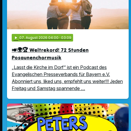
play_arrow
07
. August 2026 04:00
· 03:09
🎺🌍🏆 Weltrekord! 72 Stunden
Posaunenchormusik
„Lasst die Kirche im Dorf“ ist ein Podcast des
Evangelischen Presseverbands für Bayern e.V.
Abonniert uns, liked uns, empfehlt uns weiter!!! Jeden
Freitag und Samstag spannende …