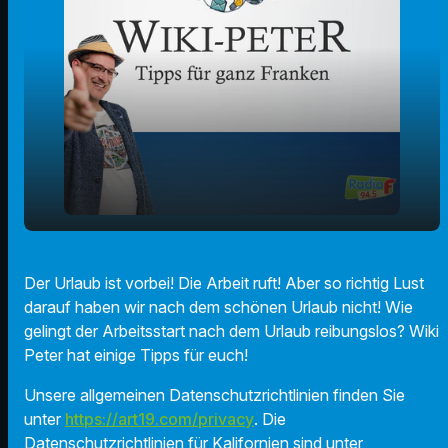
play_arrow
Tipps für den Arbeitsstart nach dem Urlaub
Der Urlaub ist vorbei! Die Arbeit ruft! Aber so richtig Lust
darauf haben wir nach dem schönen Urlaub nicht! Wie
00:00
01:13
gelingt der Arbeitsstart nach dem Urlaub reibungslos? Wiki
Peter hat einige Tipps für euch!
Unsere allgemeinen Datenschutzrichtlinien finden Sie
unter
https://art19.com/privacy
. Die
Datenschutzrichtlinien für Kalifornien sind unter