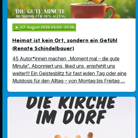
play_arrow
07
. August 2026 04:00
· 01:38
Heimat ist kein Ort, sondern ein Gefühl
(Renate Schindelbauer)
45 Autor*innen machen „Moment mal – die gute
Minute“. Abonniert uns, liked uns, empfehlt uns
weiter!!! Ein Geistesblitz für fast jeden Tag oder eine
Mutdosis für den Alltag – von Montag bis Freitag …