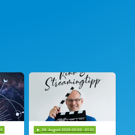
00
play_arrow
06
. August 2026 00:00
· 01:32