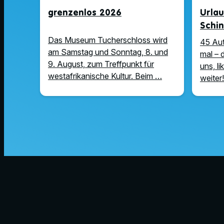
grenzenlos 2026
Urla
Schin
Das Museum Tucherschloss wird
45 Au
am Samstag und Sonntag, 8. und
mal – 
9. August, zum Treffpunkt für
uns, l
westafrikanische Kultur. Beim …
weiter!