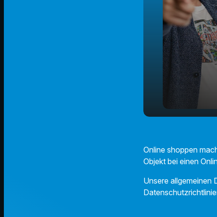
Tipps zum 
play_arrow
Ausland
Online shoppen macht 
Objekt bei einen Onli
Unsere allgemeinen D
Datenschutzrichtlinie