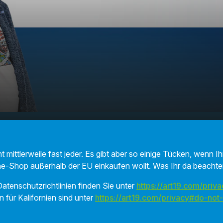
Online Shoppen im
00:00
01:22
mittlerweile fast jeder. Es gibt aber so einige Tücken, wenn Ih
ne-Shop außerhalb der EU einkaufen wollt. Was Ihr da beachten 
atenschutzrichtlinien finden Sie unter
https://art19.com/priva
n für Kalifornien sind unter
https://art19.com/privacy#do-not-