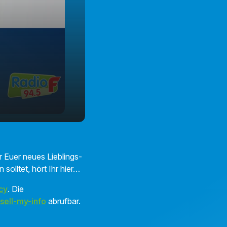
r Euer neues Lieblings-
solltet, hört Ihr hier…
cy
. Die
sell-my-info
abrufbar.