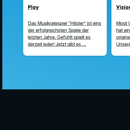
Play
Visio
Das Musikratespiel “Hitster” ist eins
Mögt I
der erfolgreichsten Spiele der
hat ei
letzten Jahre. Gefühlt spielt es
origin
derzeit jeder! Jetzt gibt es …
Unsere