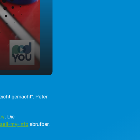
eicht gemacht“. Peter
cy
. Die
sell-my-info
abrufbar.