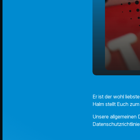
Ultimate Pl
play_arrow
(Ohnezahn
Er ist der wohl lieb
Halm stellt Euch zum
Unsere allgemeinen D
Datenschutzrichtlinie