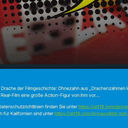
asma Blast Toothless
00:00
01:15
)
ste Drache der Filmgeschichte: Ohnezahn aus „Drachenzähmen l
 Real-Film eine große Action-Figur von ihm vor…
atenschutzrichtlinien finden Sie unter
https://art19.com/priva
n für Kalifornien sind unter
https://art19.com/privacy#do-not-