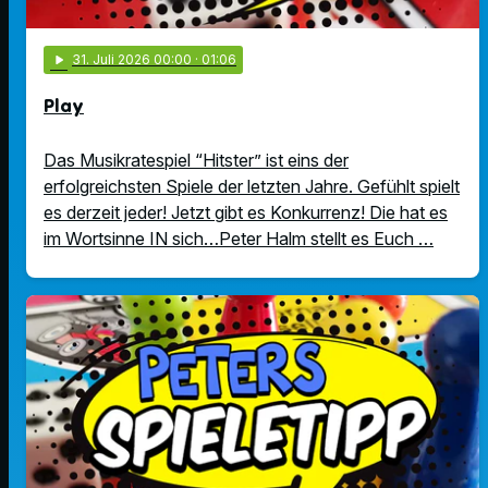
play_arrow
31
. Juli 2026 00:00
· 01:06
Play
Das Musikratespiel “Hitster” ist eins der
erfolgreichsten Spiele der letzten Jahre. Gefühlt spielt
es derzeit jeder! Jetzt gibt es Konkurrenz! Die hat es
im Wortsinne IN sich…Peter Halm stellt es Euch …