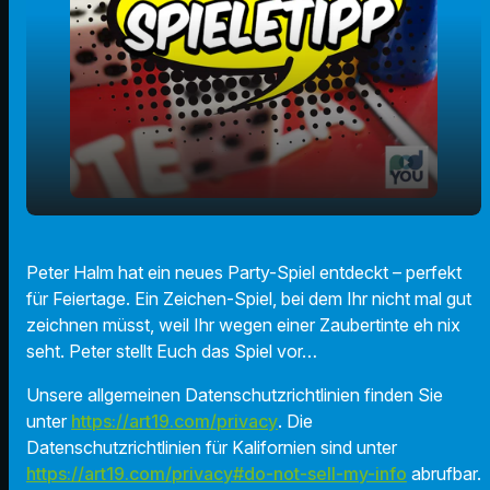
play_arrow
Ultraviolett
Peter Halm hat ein neues Party-Spiel entdeckt – perfekt
für Feiertage. Ein Zeichen-Spiel, bei dem Ihr nicht mal gut
00:00
01:13
zeichnen müsst, weil Ihr wegen einer Zaubertinte eh nix
seht. Peter stellt Euch das Spiel vor…
Unsere allgemeinen Datenschutzrichtlinien finden Sie
unter
https://art19.com/privacy
. Die
Datenschutzrichtlinien für Kalifornien sind unter
https://art19.com/privacy#do-not-sell-my-info
abrufbar.