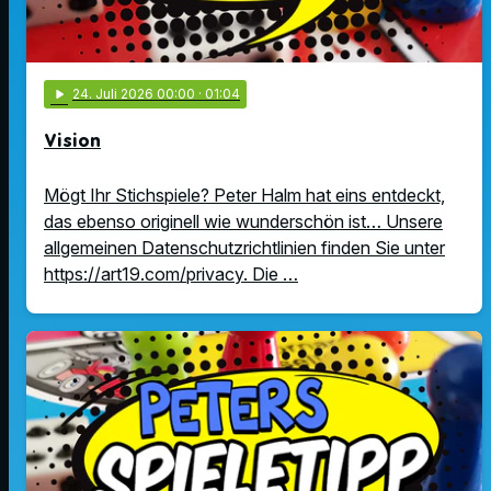
play_arrow
24
. Juli 2026 00:00
· 01:04
Vision
Mögt Ihr Stichspiele? Peter Halm hat eins entdeckt,
das ebenso originell wie wunderschön ist… Unsere
allgemeinen Datenschutzrichtlinien finden Sie unter
https://art19.com/privacy. Die …