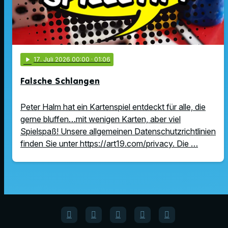
play_arrow
17
. Juli 2026 00:00
· 01:06
Falsche Schlangen
Peter Halm hat ein Kartenspiel entdeckt für alle, die
gerne bluffen…mit wenigen Karten, aber viel
Spielspaß! Unsere allgemeinen Datenschutzrichtlinien
finden Sie unter https://art19.com/privacy. Die …