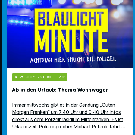
play_arrow
29
. Juli 2026 00:00
· 02:31
Ab in den Urlaub: Thema Wohnwagen
Immer mittwochs gibt es in der Sendung „Guten
Morgen Franken“ um 7:40 Uhr und 9:40 Uhr Infos
direkt aus dem Polizeipräsidium Mittelfranken. Es ist
Urlaubszeit. Polizeisprecher Michael Petzold fährt …