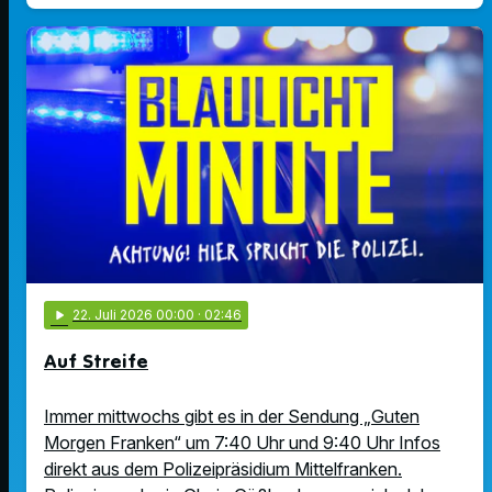
play_arrow
22
. Juli 2026 00:00
· 02:46
Auf Streife
Immer mittwochs gibt es in der Sendung „Guten
Morgen Franken“ um 7:40 Uhr und 9:40 Uhr Infos
direkt aus dem Polizeipräsidium Mittelfranken.