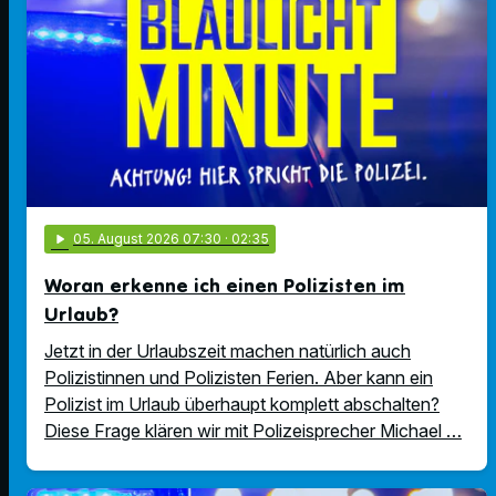
play_arrow
05
. August 2026 07:30
· 02:35
Woran erkenne ich einen Polizisten im
Urlaub?
Jetzt in der Urlaubszeit machen natürlich auch
Polizistinnen und Polizisten Ferien. Aber kann ein
Polizist im Urlaub überhaupt komplett abschalten?
Diese Frage klären wir mit Polizeisprecher Michael …