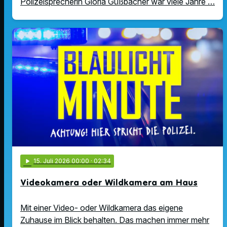
Polizeisprecherin Gloria Güßbacher war viele Jahre …
play_arrow
15
. Juli 2026 00:00
· 02:34
Videokamera oder Wildkamera am Haus
Mit einer Video- oder Wildkamera das eigene
Zuhause im Blick behalten. Das machen immer mehr