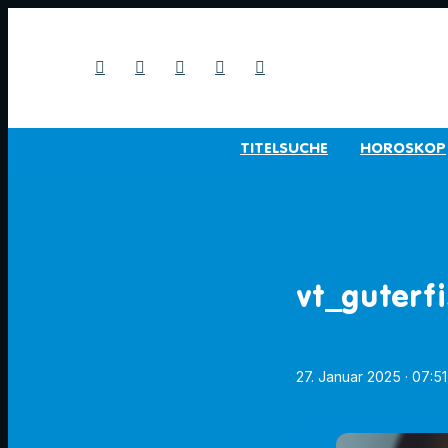
TITELSUCHE
HOROSKOP
vt_guterf
27. Januar 2025
· 07:5