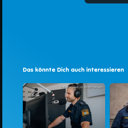
play_arrow
vt_guterfis
Das könnte Dich auch interessieren
Polizeipräsidium Mittelfranken