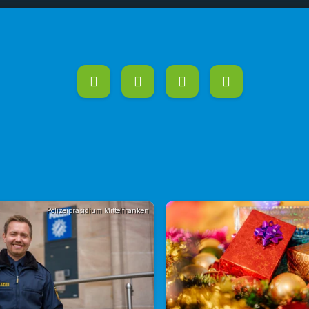
ch.mp3
00:00
01:43
Polizeipräsidium Mittelfranken