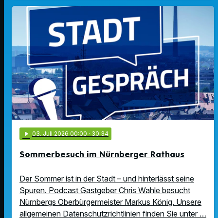
play_arrow
03
. Juli 2026 00:00
· 30:34
Sommerbesuch im Nürnberger Rathaus
Der Sommer ist in der Stadt – und hinterlässt seine
Spuren. Podcast Gastgeber Chris Wahle besucht
Nürnbergs Oberbürgermeister Markus König. Unsere
allgemeinen Datenschutzrichtlinien finden Sie unter …