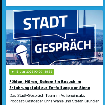
play_arrow
18
. Juni 2026 00:00
· 38:56
Fühlen, Hören, Sehen: Ein Besuch im
Erfahrungsfeld zur Entfaltung der Sinne
Das Stadt-Gespräch Team im Außeneinsatz:
Podcast-Gastgeber Chris Wahle und Stefan Grundler