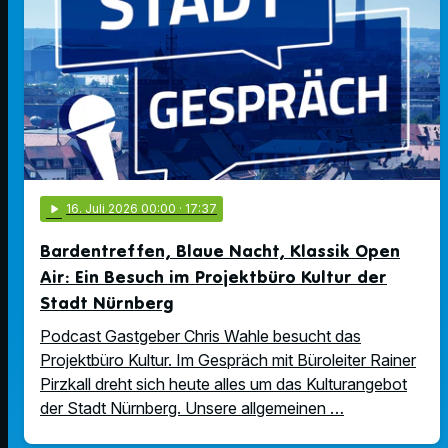
play_arrow
16
. Juli 2026 00:00
· 17:37
Bardentreffen, Blaue Nacht, Klassik Open
Air: Ein Besuch im Projektbüro Kultur der
Stadt Nürnberg
Podcast Gastgeber Chris Wahle besucht das
Projektbüro Kultur. Im Gespräch mit Büroleiter Rainer
Pirzkall dreht sich heute alles um das Kulturangebot
der Stadt Nürnberg. Unsere allgemeinen …