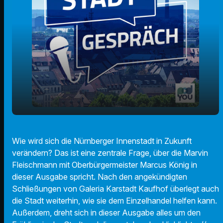
play_arrow
Wandel in der Nürnberger Innenstadt
Wie wird sich die Nürnberger Innenstadt in Zukunft
verändern? Das ist eine zentrale Frage, über die Marvin
00:00
19:34
Fleischmann mit Oberbürgermeister Marcus König in
dieser Ausgabe spricht. Nach den angekündigten
Schließungen von Galeria Karstadt Kaufhof überlegt auch
die Stadt weiterhin, wie sie dem Einzelhandel helfen kann.
Außerdem, dreht sich in dieser Ausgabe alles um den