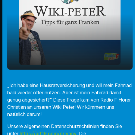
play_arrow
Wann lohnt sich eine Fahrradversicherung?
„Ich habe eine Hausratversicherung und will mein Fahrrad
bald wieder öfter nutzen. Aber ist mein Fahrrad damit
00:00
02:01
genug abgesichert?“ Diese Frage kam von Radio F Hörer
Christian an unseren Wiki Peter! Wir kümmern uns
natürlich darum!
Unsere allgemeinen Datenschutzrichtlinien finden Sie
unter
https://art19.com/privacy
. Die