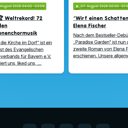
. August 2026 04:00
· 03:09
play_arrow
07
. August 2026 00:00
· 01:
 Weltrekord! 72
"Wirf einen Schatte
den
Elena Fischer
unenchormusik
Nach dem Bestseller-Debü
„Paradise Garden“ ist nun 
die Kirche im Dorf“ ist ein
zweite Roman von Elena F
t des Evangelischen
erschienen. Unsere allge
verbands für Bayern e.V.
ert uns, liked uns, …