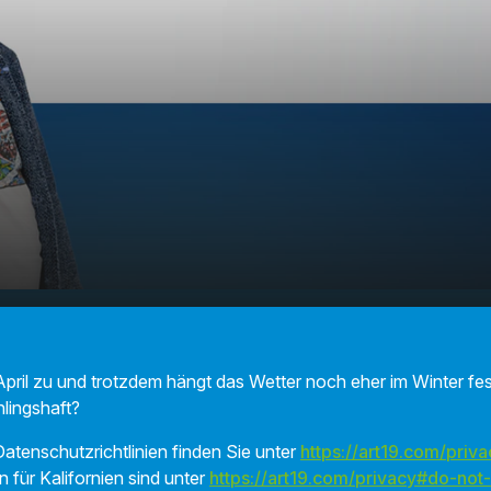
s aktuell Ende April immer
00:00
01:29
t?
pril zu und trotzdem hängt das Wetter noch eher im Winter fest
hlingshaft?
atenschutzrichtlinien finden Sie unter
https://art19.com/priva
n für Kalifornien sind unter
https://art19.com/privacy#do-not-