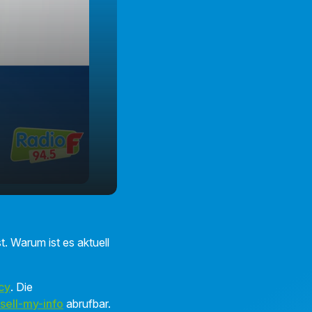
. Warum ist es aktuell
cy
. Die
sell-my-info
abrufbar.