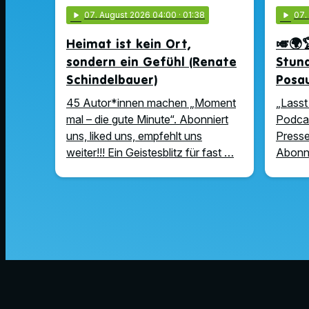
play_arrow
07
. August 2026 04:00
· 01:38
play_arrow
07
Heimat ist kein Ort,
🎺🌍
sondern ein Gefühl (Renate
Stun
Schindelbauer)
Posa
45 Autor*innen machen „Moment
„Lasst 
mal – die gute Minute“. Abonniert
Podcas
uns, liked uns, empfehlt uns
Presse
weiter!!! Ein Geistesblitz für fast …
Abonni