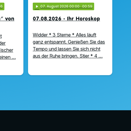
56
play_arrow
07
. August 2026 00:00
· 00:59
n" von
07.08.2026 - Ihr Horoskop
Widder * 3 Sterne * Alles läuft
t
ganz entspannt. Genießen Sie das
der
Tempo und lassen Sie sich nicht
ischer
aus der Ruhe bringen. Stier * 4 …
meinen …