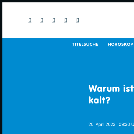
TITELSUCHE
HOROSKOP
Warum ist
kalt?
20. April 2023
· 09:30 