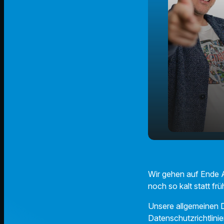
Warum ist e
play_arrow
noch so kal
Wir gehen auf Ende A
noch so kalt statt frü
Unsere allgemeinen D
Datenschutzrichtlinie