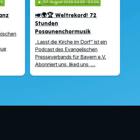
22
play_arrow
07
. August 2026 04:00
· 03:09
anz
🎺🌍🏆 Weltrekord! 72
Stunden
Posaunenchormusik
nkischen
„Lasst die Kirche im Dorf“ ist ein
eue
Podcast des Evangelischen
Presseverbands für Bayern e.V.
Abonniert uns, liked uns, …