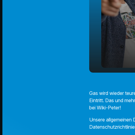
Was ändert 
play_arrow
April?
Gas wird wieder teure
Eintritt. Das und meh
bei Wiki-Peter!
Unsere allgemeinen D
Datenschutzrichtlinie