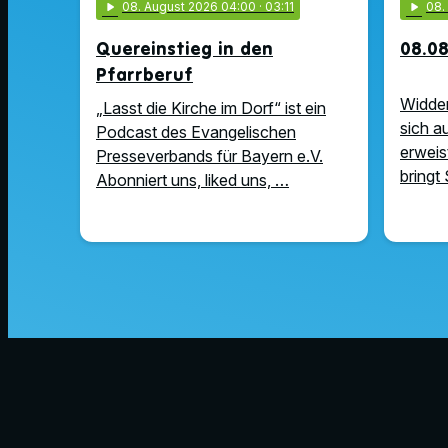
play_arrow
08
. August 2026 04:00
· 03:11
play_arrow
08
Quereinstieg in den
08.08
Pfarrberuf
Widder
„Lasst die Kirche im Dorf“ ist ein
sich a
Podcast des Evangelischen
erweist
Presseverbands für Bayern e.V.
bringt 
Abonniert uns, liked uns, …