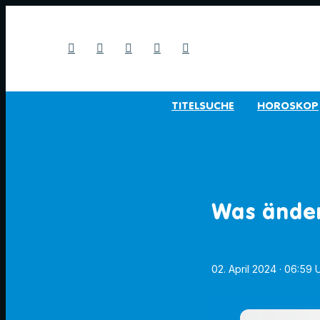
TITELSUCHE
HOROSKOP
Was änder
02. April 2024
· 06:59 