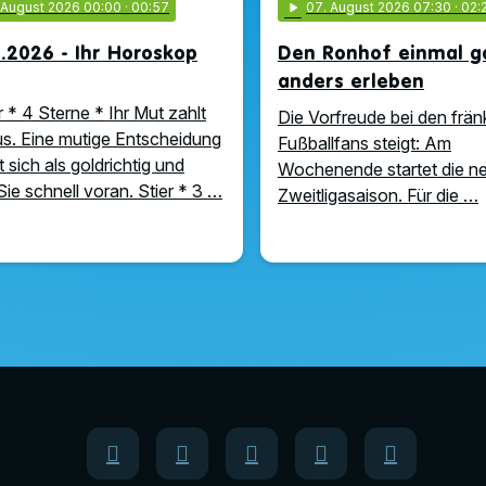
. August 2026 00:00
· 00:57
play_arrow
07
. August 2026 07:30
· 02:
.2026 - Ihr Horoskop
Den Ronhof einmal g
anders erleben
 * 4 Sterne * Ihr Mut zahlt
Die Vorfreude bei den frä
us. Eine mutige Entscheidung
Fußballfans steigt: Am
 sich als goldrichtig und
Wochenende startet die n
Sie schnell voran. Stier * 3 …
Zweitligasaison. Für die …