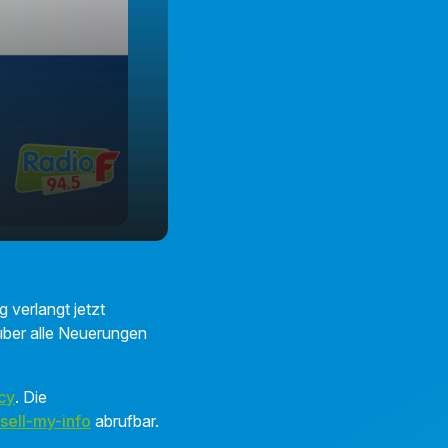
g verlangt jetzt
e über alle Neuerungen
cy
. Die
sell-my-info
abrufbar.