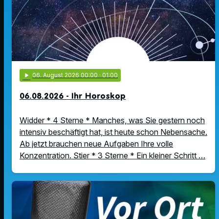
play_arrow
06
. August 2026 00:00
· 01:00
06.08.2026 - Ihr Horoskop
Widder * 4 Sterne * Manches, was Sie gestern noch
intensiv beschäftigt hat, ist heute schon Nebensache.
Ab jetzt brauchen neue Aufgaben Ihre volle
Konzentration. Stier * 3 Sterne * Ein kleiner Schritt …