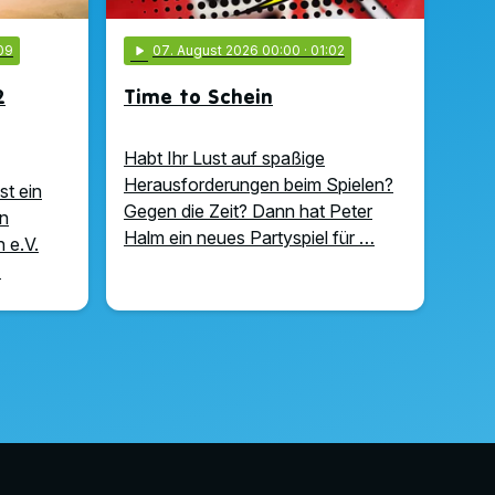
09
play_arrow
07
. August 2026 00:00
· 01:02
2
Time to Schein
Habt Ihr Lust auf spaßige
Herausforderungen beim Spielen?
st ein
Gegen die Zeit? Dann hat Peter
n
Halm ein neues Partyspiel für …
 e.V.
…