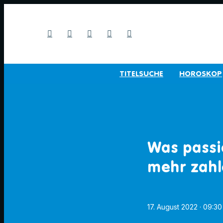
TITELSUCHE
HOROSKOP
Was passi
mehr zah
17. August 2022
· 09:30