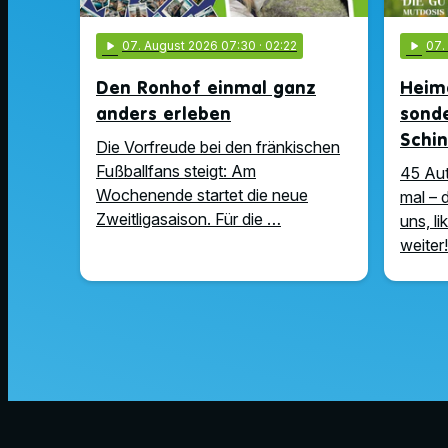
play_arrow
07
. August 2026 07:30
· 02:22
play_arrow
07
Den Ronhof einmal ganz
Heima
anders erleben
sonde
Schin
Die Vorfreude bei den fränkischen
Fußballfans steigt: Am
45 Au
Wochenende startet die neue
mal – 
Zweitligasaison. Für die …
uns, l
weiter!