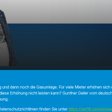
t, wenn wir die Nebenkosten nicht mehr
00:00
nen?
 und dann noch die Gasumlage. Für viele Mieter erhöhen sich
iese Erhöhung nicht leisten kann? Gunther Geiler vom deutsc
nung.
atenschutzrichtlinien finden Sie unter
https://art19.com/priva