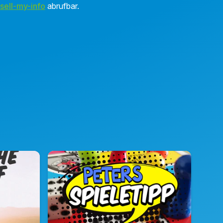
sell-my-info
abrufbar.