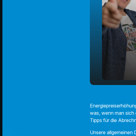
Was passier
play_arrow
zahlen kön
Energiepreiserhöhung
was, wenn man sich d
Tipps für die Abrech
Unsere allgemeinen D