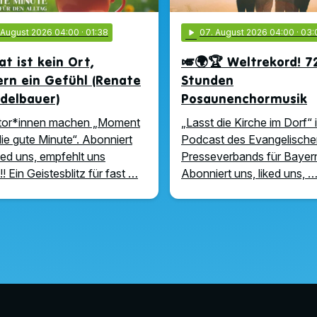
. August 2026 04:00
· 01:38
play_arrow
07
. August 2026 04:00
· 03:
t ist kein Ort,
🎺🌍🏆 Weltrekord! 7
rn ein Gefühl (Renate
Stunden
delbauer)
Posaunenchormusik
tor*innen machen „Moment
„Lasst die Kirche im Dorf“ i
die gute Minute“. Abonniert
Podcast des Evangelische
iked uns, empfehlt uns
Presseverbands für Bayern
!! Ein Geistesblitz für fast …
Abonniert uns, liked uns, 