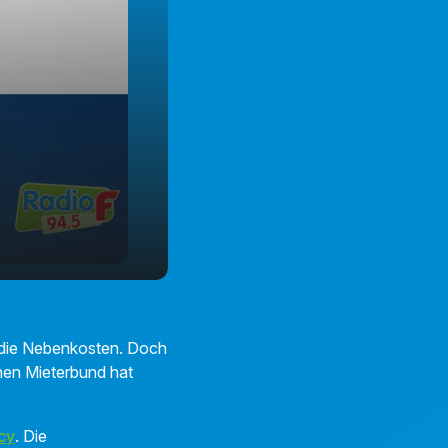
01:43
 die Nebenkosten. Doch
hen Mieterbund hat
cy
. Die