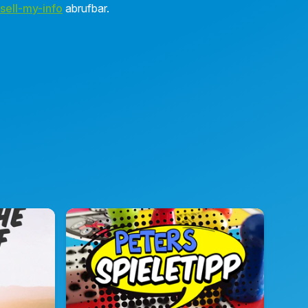
sell-my-info
abrufbar.