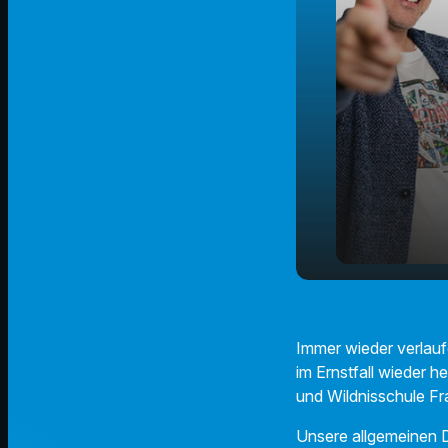
Was Sie tun
play_arrow
verlaufen!
Immer wieder verlauf
im Ernstfall wieder h
und Wildnisschule Fr
Unsere allgemeinen D