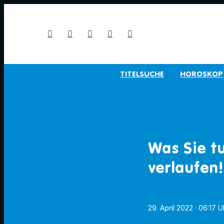
TITELSUCHE
HOROSKOP
Was Sie tu
verlaufen!
29. April 2022
· 06:17 U