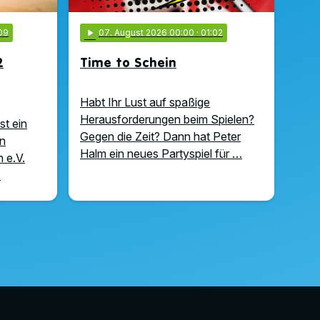
09
play_arrow
07
. August 2026 00:00
· 01:02
2
Time to Schein
Habt Ihr Lust auf spaßige
Herausforderungen beim Spielen?
st ein
Gegen die Zeit? Dann hat Peter
n
Halm ein neues Partyspiel für …
 e.V.
…