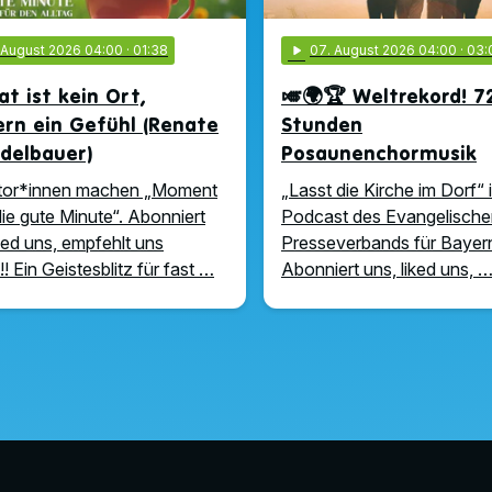
. August 2026 04:00
· 01:38
play_arrow
07
. August 2026 04:00
· 03:
t ist kein Ort,
🎺🌍🏆 Weltrekord! 7
rn ein Gefühl (Renate
Stunden
delbauer)
Posaunenchormusik
tor*innen machen „Moment
„Lasst die Kirche im Dorf“ i
die gute Minute“. Abonniert
Podcast des Evangelische
iked uns, empfehlt uns
Presseverbands für Bayern
!! Ein Geistesblitz für fast …
Abonniert uns, liked uns, 