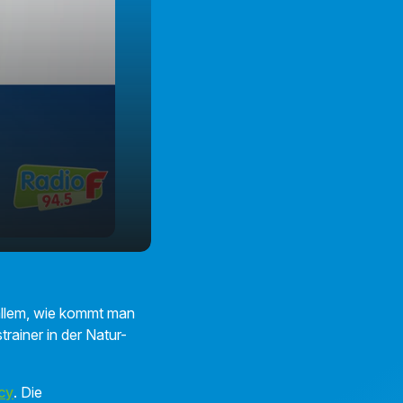
allem, wie kommt man
trainer in der Natur-
cy
. Die