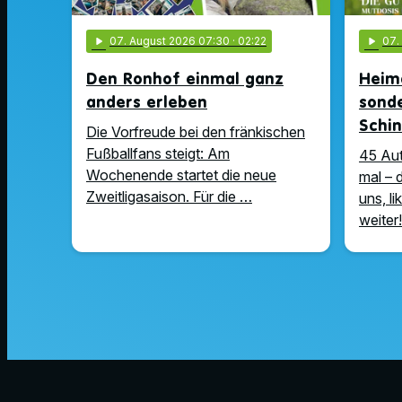
play_arrow
07
. August 2026 07:30
· 02:22
play_arrow
07
Den Ronhof einmal ganz
Heima
anders erleben
sonde
Schin
Die Vorfreude bei den fränkischen
Fußballfans steigt: Am
45 Au
Wochenende startet die neue
mal – 
Zweitligasaison. Für die …
uns, l
weiter!