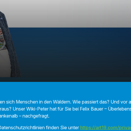
 sollten, wenn Sie sich im Wald
00:00
01:51
en sich Menschen in den Wäldern. Wie passiert das? Und vor 
eraus? Unser Wiki-Peter hat für Sie bei Felix Bauer – Überlebens
ankenalb – nachgefragt.
atenschutzrichtlinien finden Sie unter
https://art19.com/priva