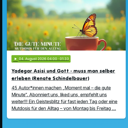
play_arrow
04
. August 2026 04:00
· 01:33
Yadegar Asisi und Gott - muss man selber
erleben (Renate Schindelbauer)
45 Autor*innen machen „Moment mal – die gute
Minute“. Abonniert uns, liked uns, empfehlt uns
weiter!!! Ein Geistesblitz für fast jeden Tag oder eine
Mutdosis für den Alltag – von Montag bis Freitag …