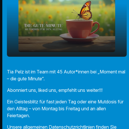
play_arrow
Weihnachtslichter (Tia Pelz)
Tia Pelz ist im Team mit 45 Autor*innen bei „Moment mal
– die gute Minute“.
00:00
01:25
Abonniert uns, liked uns, empfehlt uns weiter!!!
Ein Geistesblitz für fast jeden Tag oder eine Mutdosis für
den Alltag – von Montag bis Freitag und an allen
Feiertagen.
Unsere allgemeinen Datenschutzrichtlinien finden Sie