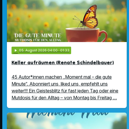
play_arrow
05
. August 2026 04:00
· 01:33
Keller aufräumen (Renate Schindelbauer)
45 Autor*innen machen „Moment mal – die gute
Minute“. Abonniert uns, liked uns, empfehlt uns
weiter!!! Ein Geistesblitz für fast jeden Tag oder eine
Mutdosis für den Alltag – von Montag bis Freitag …