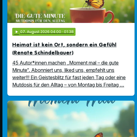
play_arrow
07
. August 2026 04:00
· 01:38
Heimat ist kein Ort, sondern ein Gefühl
(Renate Schindelbauer)
45 Autor*innen machen „Moment mal – die gute
Minute“. Abonniert uns, liked uns, empfehlt uns
weiter!!! Ein Geistesblitz für fast jeden Tag oder eine
Mutdosis für den Alltag – von Montag bis Freitag …