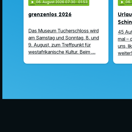
play_arrow
06
. August 2026 07:30
· 01:53
play_arrow
06
grenzenlos 2026
Urla
Schin
Das Museum Tucherschloss wird
45 Au
am Samstag und Sonntag, 8. und
mal – 
9. August, zum Treffpunkt für
uns, l
westafrikanische Kultur. Beim …
weiter!