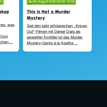
00
play_arrow
06
. August 2026 00:00
· 01:32
oskop
This Is Not a Murder
Mystery
hes, was
Seit den sehr erfolgreichen „Knives
Out“-Filmen mit Daniel Craig als
schon
gewiefter Ermittler ist das Murder
uchen …
Mystery-Genre à la Agatha …