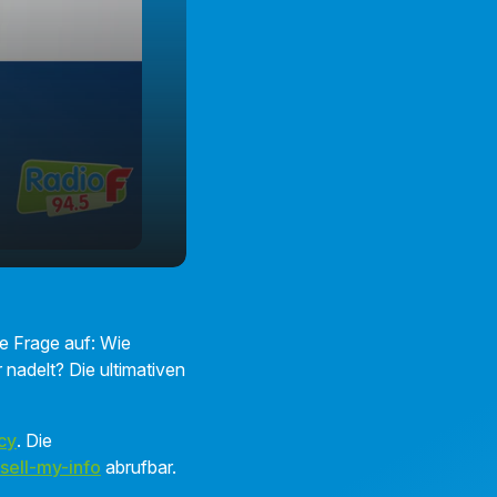
e Frage auf: Wie
 nadelt? Die ultimativen
cy
. Die
sell-my-info
abrufbar.