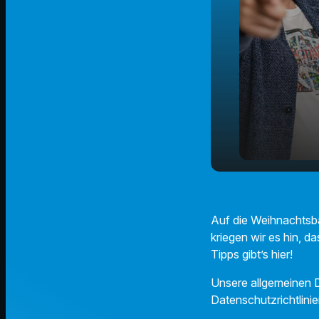
Wie bleibt 
play_arrow
frisch?
Auf die Weihnachtsba
kriegen wir es hin, d
Tipps gibt’s hier!
Unsere allgemeinen D
Datenschutzrichtlinie