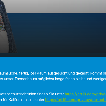
der Christbaum länger
00:00
01:42
umsuche, fertig, los! Kaum ausgesucht und gekauft, kommt di
ass unser Tannenbaum möglichst lange frisch bleibt und weniger
atenschutzrichtlinien finden Sie unter
https://art19.com/priva
n für Kalifornien sind unter
https://art19.com/privacy#do-not-