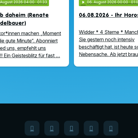
. August 2026 04:00
· 01:33
play_arrow
06
. August 2026 00:00
· 01:
ub daheim (Renate
06.08.2026 - Ihr Hor
delbauer)
Widder * 4 Sterne * Manc
tor*innen machen „Moment
Sie gestern noch intensiv
die gute Minute“. Abonniert
beschäftigt hat, ist heute 
iked uns, empfehlt uns
Nebensache. Ab jetzt bra
!! Ein Geistesblitz für fast …